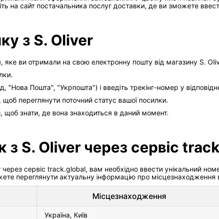
іть на сайт постачальника послуг доставки, де ви зможете ввест
у з S. Oliver
, яке ви отримали на свою електронну пошту від магазину S. Oliv
лки.
, "Нова Пошта", "Укрпошта") і введіть трекінг-номер у відповідн
у, щоб переглянути поточний статус вашої посилки.
, щоб знати, де вона знаходиться в даний момент.
з S. Oliver через сервіс track
r через сервіс track.global, вам необхідно ввести унікальний но
жете переглянути актуальну інформацію про місцезнаходження в
Місцезнаходження
Україна, Київ