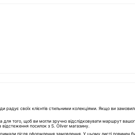
ди радує своїх клієнтів стильними колекціями. Якщо ви замовили
 для того, щоб ви могли зручно відслідковувати маршрут вашог
 відстеження посилок з S. Oliver магазину.
отримали після оформлення замовлення. У цьому листі повинен б