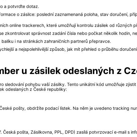
lo a potvrďte dotaz.
informace o zásilce: poslední zaznamenaná poloha, stav doručení, p
álních online trackerech, které umožňují kontrolu zásilek od různých
e zkontrolovat správnost zadání čísla nebo počkat několik hodin, n
 balíku i na stránkách zahraničních partnerů přepravce.
rychlejší a nejspolehlivější způsob, jak mít přehled o průběhu doruče
umber u zásilek odeslaných z C
o sledování pohybu vaší zásilky. Tento unikátní kód umožňuje zjistit
ilek odeslaných z České republiky:
 České pošty, obdržíte podací lístek. Na něm je uvedeno tracking n
 Česká pošta, Zásilkovna, PPL, DPD) zasílá potvrzovací e-mail s inf