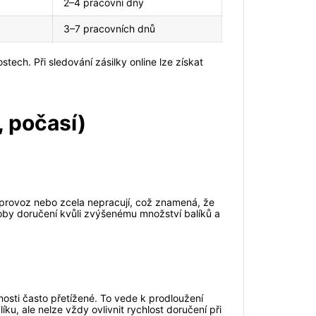
2–4 pracovní dny
3–7 pracovních dnů
tech. Při sledování zásilky online lze získat
, počasí)
ý provoz nebo zcela nepracují, což znamená, že
oby doručení kvůli zvýšenému množství balíků a
osti často přetížené. To vede k prodloužení
u, ale nelze vždy ovlivnit rychlost doručení při