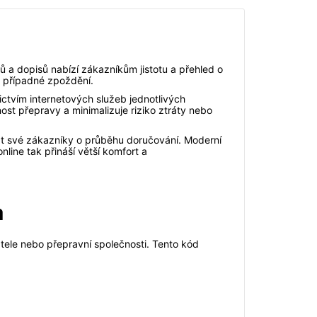
ů a dopisů nabízí zákazníkům jistotu a přehled o
 i případné zpoždění.
nictvím internetových služeb jednotlivých
st přepravy a minimalizuje riziko ztráty nebo
rmovat své zákazníky o průběhu doručování. Moderní
line tak přináší větší komfort a
a
latele nebo přepravní společnosti. Tento kód