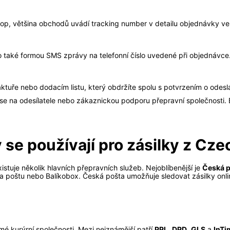
hop, většina obchodů uvádí tracking number v detailu objednávky 
slo také formou SMS zprávy na telefonní číslo uvedené při objednávce
ktuře nebo dodacím listu, který obdržíte spolu s potvrzením o odeslá
se na odesílatele nebo zákaznickou podporu přepravní společnosti. B
 se používají pro zásilky z Cze
xistuje několik hlavních přepravních služeb. Nejoblíbenější je
Česká 
a poštu nebo Balíkobox. Česká pošta umožňuje sledovat zásilky onli
mé kurýrní společnosti. Mezi nejznámější patří
PPL
,
DPD
,
GLS
a
InTi