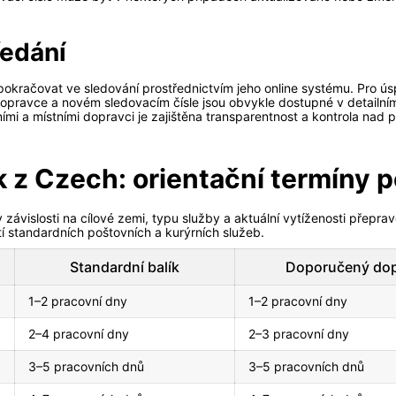
ředání
pokračovat ve sledování prostřednictvím jeho online systému. Pro ú
dopravce a novém sledovacím čísle jsou obvykle dostupné v detail
mi a místními dopravci je zajištěna transparentnost a kontrola nad p
k z Czech: orientační termíny 
v závislosti na cílové zemi, typu služby a aktuální vytíženosti přepr
tí standardních poštovních a kurýrních služeb.
Standardní balík
Doporučený dop
1–2 pracovní dny
1–2 pracovní dny
2–4 pracovní dny
2–3 pracovní dny
3–5 pracovních dnů
3–5 pracovních dnů