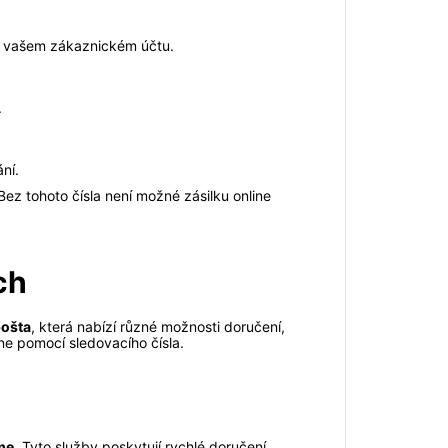
ve vašem zákaznickém účtu.
.
ní.
ez tohoto čísla není možné zásilku online
ch
pošta
, která nabízí různé možnosti doručení,
ne pomocí sledovacího čísla.
me
. Tyto služby poskytují rychlé doručení,