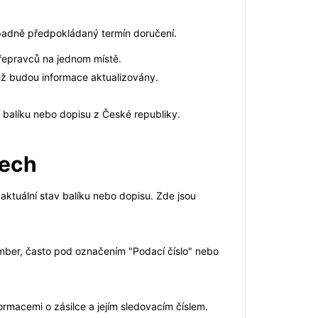
řípadně předpokládaný termín doručení.
 přepravců na jednom místě.
ež budou informace aktualizovány.
ní balíku nebo dopisu z České republiky.
zech
 aktuální stav balíku nebo dopisu. Zde jsou
umber, často pod označením "Podací číslo" nebo
ormacemi o zásilce a jejím sledovacím číslem.