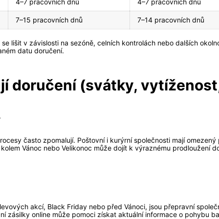
4–7 pracovních dnů
4–7 pracovních dnů
7–15 pracovních dnů
7–14 pracovních dnů
 lišit v závislosti na sezóně, celních kontrolách nebo dalších okolnos
daném datu doručení.
jí doručení (svátky, vytíženost
y
procesy často zpomalují. Poštovní i kurýrní společnosti mají omezen
í kolem Vánoc nebo Velikonoc může dojít k výraznému prodloužení d
vových akcí, Black Friday nebo před Vánoci, jsou přepravní společn
 zásilky online může pomoci získat aktuální informace o pohybu balík