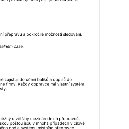
esní přepravu a pokročilé možnosti sledování.
reálném čase.
é zajišťují doručení balíků a dopisů do
vané firmy. Každý dopravce má vlastní systém
sty.
 běžný u většiny mezinárodních přepravců,
eskou poštou jsou v mnoha případech v cílové
něno podle systému místního přepravce.