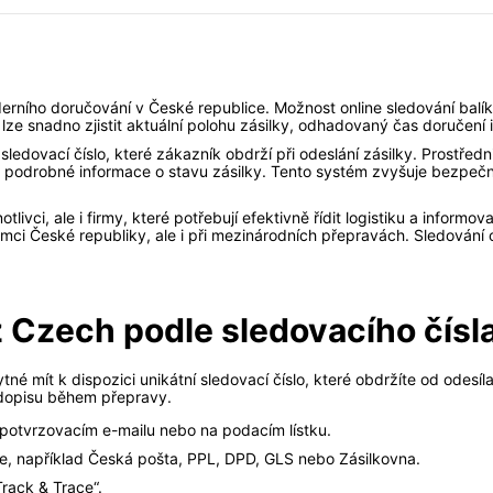
derního doručování v České republice. Možnost online sledování balík
 lze snadno zjistit aktuální polohu zásilky, odhadovaný čas doručení
 sledovací číslo, které zákazník obdrží při odeslání zásilky. Prostřed
t podrobné informace o stavu zásilky. Tento systém zvyšuje bezpečno
otlivci, ale i firmy, které potřebují efektivně řídit logistiku a info
mci České republiky, ale i při mezinárodních přepravách. Sledování on
z Czech podle sledovacího čísl
tné mít k dispozici unikátní sledovací číslo, které obdržíte od odesí
i dopisu během přepravy.
 v potvrzovacím e-mailu nebo na podacím lístku.
ce, například Česká pošta, PPL, DPD, GLS nebo Zásilkovna.
Track & Trace“.