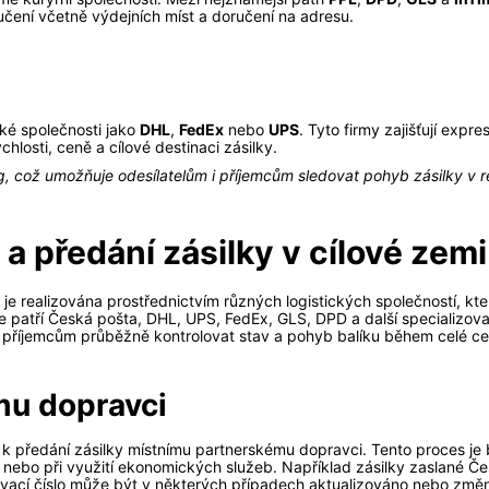
čení včetně výdejních míst a doručení na adresu.
aké společnosti jako
DHL
,
FedEx
nebo
UPS
. Tyto firmy zajišťují expr
losti, ceně a cílové destinaci zásilky.
ng, což umožňuje odesílatelům i příjemcům sledovat pohyb zásilky v 
a předání zásilky v cílové zemi
e realizována prostřednictvím různých logistických společností, kter
ce patří Česká pošta, DHL, UPS, FedEx, GLS, DPD a další specializo
 i příjemcům průběžně kontrolovat stav a pohyb balíku během celé ce
mu dopravci
 k předání zásilky místnímu partnerskému dopravci. Tento proces je
í nebo při využití ekonomických služeb. Například zásilky zaslané Č
ovací číslo může být v některých případech aktualizováno nebo změ