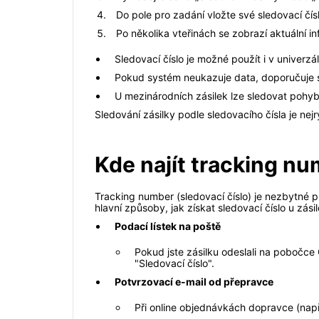
Do pole pro zadání vložte své sledovací čís
Po několika vteřinách se zobrazí aktuální 
Sledovací číslo je možné použít i v univerz
Pokud systém neukazuje data, doporučuje s
U mezinárodních zásilek lze sledovat pohyb
Sledování zásilky podle sledovacího čísla je nej
Kde najít tracking n
Tracking number (sledovací číslo) je nezbytné pr
hlavní způsoby, jak získat sledovací číslo u zás
Podací lístek na poště
Pokud jste zásilku odeslali na pobočce
"Sledovací číslo".
Potvrzovací e-mail od přepravce
Při online objednávkách dopravce (např.