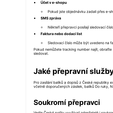
Účet v e-shopu
Pokud jste objednávku zadali přes e-s
SMS zpráva
Někteří přepravci posílají sledovací čí
Faktura nebo dodací list
Sledovací číslo může být uvedeno na fa
Pokud nemůžete tracking number najít, obraťte 
sledovat.
Jaké přepravní služby
Pro zasílání balíků a dopisů z České republiky e
včetně doporučených zásilek, balíků Do ruky, N
Soukromí přepravci
Vedle České pošty využívají odesílatelé i soukro