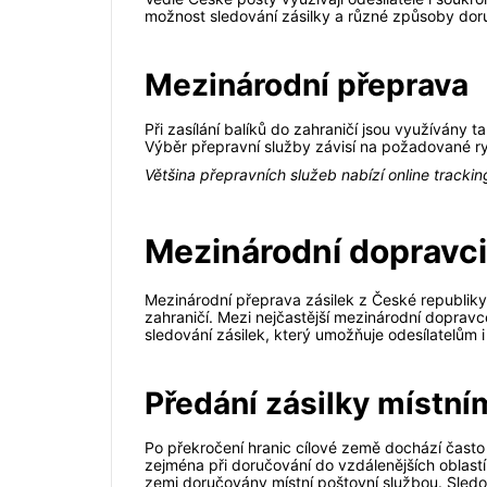
možnost sledování zásilky a různé způsoby doru
Mezinárodní přeprava
Při zasílání balíků do zahraničí jsou využívány t
Výběr přepravní služby závisí na požadované rych
Většina přepravních služeb nabízí online tracki
Mezinárodní dopravci 
Mezinárodní přeprava zásilek z České republiky j
zahraničí. Mezi nejčastější mezinárodní doprav
sledování zásilek, který umožňuje odesílatelům
Předání zásilky místní
Po překročení hranic cílové země dochází často
zejména při doručování do vzdálenějších oblast
zemi doručovány místní poštovní službou. Sled