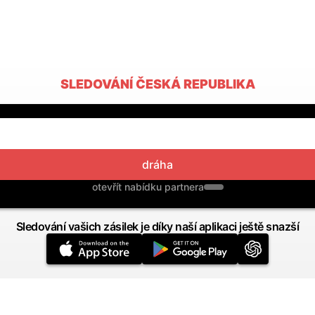
SLEDOVÁNÍ ČESKÁ REPUBLIKA
dráha
otevřít nabídku partnera
Sledování vašich zásilek je díky naší aplikaci ještě snazší