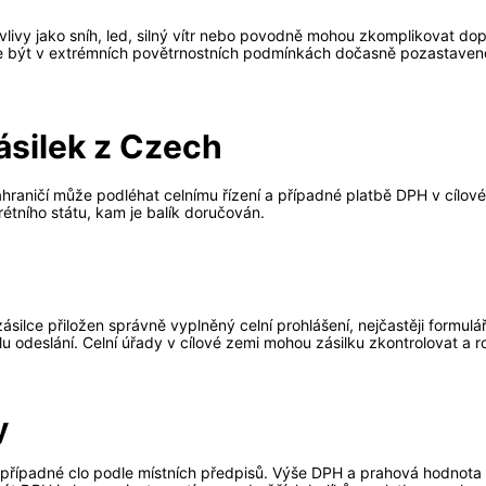
ní vlivy jako sníh, led, silný vítr nebo povodně mohou zkomplikovat 
e být v extrémních povětrnostních podmínkách dočasně pozastaveno
zásilek z Czech
hraničí může podléhat celnímu řízení a případné platbě DPH v cílové
rétního státu, kam je balík doručován.
 zásilce přiložen správně vyplněný celní prohlášení, nejčastěji for
u odeslání. Celní úřady v cílové zemi mohou zásilku zkontrolovat a 
y
případné clo podle místních předpisů. Výše DPH a prahová hodnota pro j