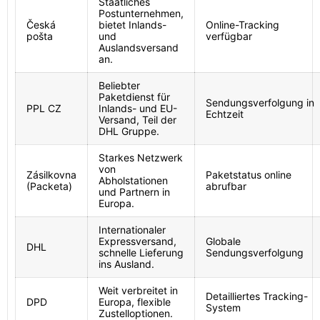
Staatliches
Postunternehmen,
Česká
bietet Inlands-
Online-Tracking
pošta
und
verfügbar
Auslandsversand
an.
Beliebter
Paketdienst für
Sendungsverfolgung in
PPL CZ
Inlands- und EU-
Echtzeit
Versand, Teil der
DHL Gruppe.
Starkes Netzwerk
von
Zásilkovna
Paketstatus online
Abholstationen
(Packeta)
abrufbar
und Partnern in
Europa.
Internationaler
Expressversand,
Globale
DHL
schnelle Lieferung
Sendungsverfolgung
ins Ausland.
Weit verbreitet in
Detailliertes Tracking-
DPD
Europa, flexible
System
Zustelloptionen.