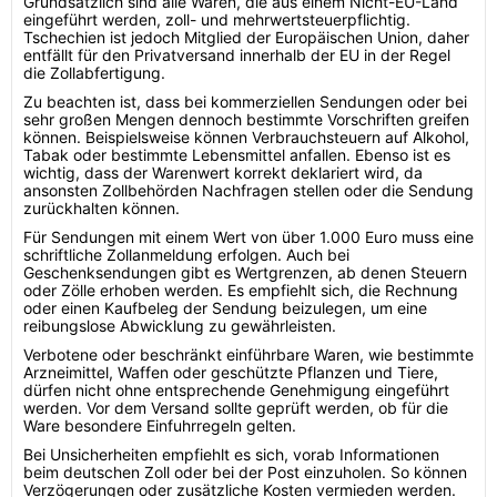
Grundsätzlich sind alle Waren, die aus einem Nicht-EU-Land
eingeführt werden, zoll- und mehrwertsteuerpflichtig.
Tschechien ist jedoch Mitglied der Europäischen Union, daher
entfällt für den Privatversand innerhalb der EU in der Regel
die Zollabfertigung.
Zu beachten ist, dass bei kommerziellen Sendungen oder bei
sehr großen Mengen dennoch bestimmte Vorschriften greifen
können. Beispielsweise können Verbrauchsteuern auf Alkohol,
Tabak oder bestimmte Lebensmittel anfallen. Ebenso ist es
wichtig, dass der Warenwert korrekt deklariert wird, da
ansonsten Zollbehörden Nachfragen stellen oder die Sendung
zurückhalten können.
Für Sendungen mit einem Wert von über 1.000 Euro muss eine
schriftliche Zollanmeldung erfolgen. Auch bei
Geschenksendungen gibt es Wertgrenzen, ab denen Steuern
oder Zölle erhoben werden. Es empfiehlt sich, die Rechnung
oder einen Kaufbeleg der Sendung beizulegen, um eine
reibungslose Abwicklung zu gewährleisten.
Verbotene oder beschränkt einführbare Waren, wie bestimmte
Arzneimittel, Waffen oder geschützte Pflanzen und Tiere,
dürfen nicht ohne entsprechende Genehmigung eingeführt
werden. Vor dem Versand sollte geprüft werden, ob für die
Ware besondere Einfuhrregeln gelten.
Bei Unsicherheiten empfiehlt es sich, vorab Informationen
beim deutschen Zoll oder bei der Post einzuholen. So können
Verzögerungen oder zusätzliche Kosten vermieden werden.