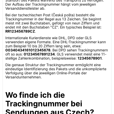
Standort des Pakets während des Transports zu verfolgen.
Der Aufbau der Trackingnummer hängt vom jeweiligen
Versanddienstleister ab.
Bei der tschechischen Post (Česká pošta) besteht die
Trackingnummer in der Regel aus 13 Zeichen. Sie beginnt
meist mit zwei Buchstaben, gefolgt von neun Ziffern und
endet mit den Buchstaben "CZ". Ein typisches Beispiel ist:
RR123456789CZ
.
Internationale Kurierdienste wie DHL, DPD oder GLS
verwenden eigene Formate. Eine DHL-Trackingnummer kann
zum Beispiel 10 bis 20 Ziffern lang sein, etwa:
00340434161012345678
. Bei DPD sehen Trackingnummern
oft so aus:
01234567891234
. GLS verwendet meist eine 11-
stellige Zahlenkombination, beispielsweise:
12345678901
.
Die genaue Struktur der Trackingnummer ermöglicht eine
eindeutige Identifizierung des Pakets und die unkomplizierte
Verfolgung über die jeweiligen Online-Portale der
Versandunternehmen.
Wo finde ich die
Trackingnummer bei
Sendungen aus Czech?