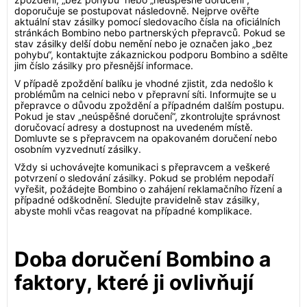
doporučuje se postupovat následovně. Nejprve ověřte
aktuální stav zásilky pomocí sledovacího čísla na oficiálních
stránkách Bombino nebo partnerských přepravců. Pokud se
stav zásilky delší dobu nemění nebo je označen jako „bez
pohybu“, kontaktujte zákaznickou podporu Bombino a sdělte
jim číslo zásilky pro přesnější informace.
V případě zpoždění balíku je vhodné zjistit, zda nedošlo k
problémům na celnici nebo v přepravní síti. Informujte se u
přepravce o důvodu zpoždění a případném dalším postupu.
Pokud je stav „neúspěšné doručení“, zkontrolujte správnost
doručovací adresy a dostupnost na uvedeném místě.
Domluvte se s přepravcem na opakovaném doručení nebo
osobním vyzvednutí zásilky.
Vždy si uchovávejte komunikaci s přepravcem a veškeré
potvrzení o sledování zásilky. Pokud se problém nepodaří
vyřešit, požádejte Bombino o zahájení reklamačního řízení a
případné odškodnění. Sledujte pravidelně stav zásilky,
abyste mohli včas reagovat na případné komplikace.
Doba doručení Bombino a
faktory, které ji ovlivňují