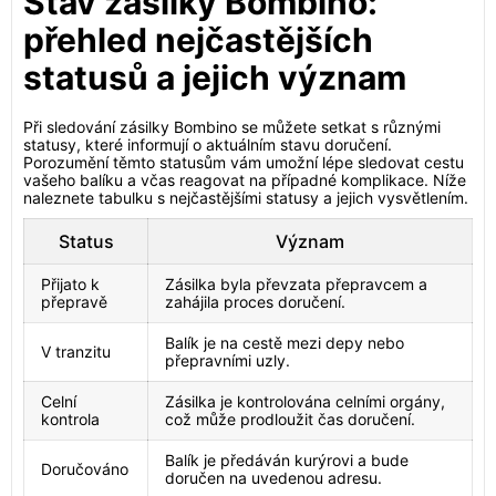
Stav zásilky Bombino:
přehled nejčastějších
statusů a jejich význam
Při sledování zásilky Bombino se můžete setkat s různými
statusy, které informují o aktuálním stavu doručení.
Porozumění těmto statusům vám umožní lépe sledovat cestu
vašeho balíku a včas reagovat na případné komplikace. Níže
naleznete tabulku s nejčastějšími statusy a jejich vysvětlením.
Status
Význam
Přijato k
Zásilka byla převzata přepravcem a
přepravě
zahájila proces doručení.
Balík je na cestě mezi depy nebo
V tranzitu
přepravními uzly.
Celní
Zásilka je kontrolována celními orgány,
kontrola
což může prodloužit čas doručení.
Balík je předáván kurýrovi a bude
Doručováno
doručen na uvedenou adresu.