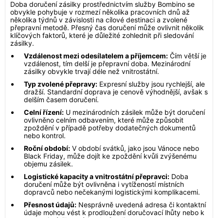
Doba doručení zásilky prostřednictvím služby Bombino se
obvykle pohybuje v rozmezí několika pracovních dnů až
několika týdnů v závislosti na cílové destinaci a zvolené
přepravní metodě. Přesný čas doručení může ovlivnit několik
klíčových faktorů, které je důležité zohlednit při sledování
zásilky.
Vzdálenost mezi odesílatelem a příjemcem:
Čím větší je
vzdálenost, tím delší je přepravní doba. Mezinárodní
zásilky obvykle trvají déle než vnitrostátní.
Typ zvolené přepravy:
Expresní služby jsou rychlejší, ale
dražší. Standardní doprava je cenově výhodnější, avšak s
delším časem doručení.
Celní řízení:
U mezinárodních zásilek může být doručení
ovlivněno celním odbavením, které může způsobit
zpoždění v případě potřeby dodatečných dokumentů
nebo kontrol.
Roční období:
V období svátků, jako jsou Vánoce nebo
Black Friday, může dojít ke zpoždění kvůli zvýšenému
objemu zásilek.
Logistické kapacity a vnitrostátní přepravci:
Doba
doručení může být ovlivněna i vytížeností místních
dopravců nebo nečekanými logistickými komplikacemi.
Přesnost údajů:
Nesprávně uvedená adresa či kontaktní
údaje mohou vést k prodloužení doručovací lhůty nebo k