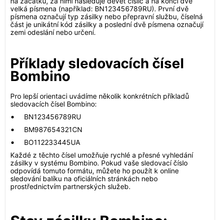
na začátku, za nimi následuje devět číslic a na konci dvě
velká písmena (například: BN123456789RU). První dvě
písmena označují typ zásilky nebo přepravní službu, číselná
část je unikátní kód zásilky a poslední dvě písmena označují
zemi odeslání nebo určení.
Příklady sledovacích čísel
Bombino
Pro lepší orientaci uvádíme několik konkrétních příkladů
sledovacích čísel Bombino:
BN123456789RU
BM987654321CN
BO112233445UA
Každé z těchto čísel umožňuje rychlé a přesné vyhledání
zásilky v systému Bombino. Pokud vaše sledovací číslo
odpovídá tomuto formátu, můžete ho použít k online
sledování balíku na oficiálních stránkách nebo
prostřednictvím partnerských služeb.