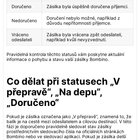
Doručeno
Zásilka byla úspěšně doručena příjemci.
Doručení nebylo možné, například z
Nedoručeno
důvodu nepřítomnosti příjemce.
Vráceno
Zásilka byla vrácena zpět odesílateli,
odesílateli
například kvůli nevyzvednutí.
Pravidelná kontrola těchto statusů vám poskytne aktuální
informace o pohybu a stavu vaší zásilky Bombino.
Co dělat při statusech „V
přepravě“, „Na depu“,
„Doručeno“
Pokud je zásilka označena jako „V přepravě“, znamená to, že
balík je na cestě mezi odesílatelem a cílovou destinací. V této
fázi je doporučeno pravidelně sledovat stav zásilky
prostřednictvím sledovacího čísla na oficiálních stránkách
Bombino nebo ve sledovací aplikaci. Pokud je zásilka delší