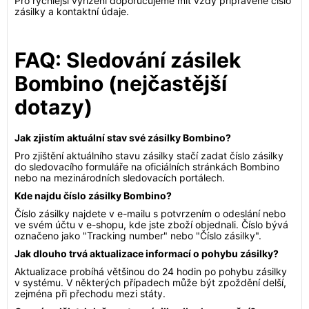
Pro rychlejší vyřízení doporučujeme mít vždy připravené číslo
zásilky a kontaktní údaje.
FAQ: Sledování zásilek
Bombino (nejčastější
dotazy)
Jak zjistím aktuální stav své zásilky Bombino?
Pro zjištění aktuálního stavu zásilky stačí zadat číslo zásilky
do sledovacího formuláře na oficiálních stránkách Bombino
nebo na mezinárodních sledovacích portálech.
Kde najdu číslo zásilky Bombino?
Číslo zásilky najdete v e-mailu s potvrzením o odeslání nebo
ve svém účtu v e-shopu, kde jste zboží objednali. Číslo bývá
označeno jako "Tracking number" nebo "Číslo zásilky".
Jak dlouho trvá aktualizace informací o pohybu zásilky?
Aktualizace probíhá většinou do 24 hodin po pohybu zásilky
v systému. V některých případech může být zpoždění delší,
zejména při přechodu mezi státy.