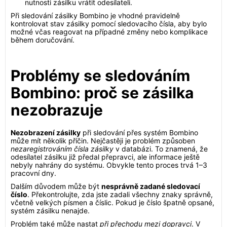
nutnosti zásilku vrátit odesílateli.
Při sledování zásilky Bombino je vhodné pravidelně
kontrolovat stav zásilky pomocí sledovacího čísla, aby bylo
možné včas reagovat na případné změny nebo komplikace
během doručování.
Problémy se sledováním
Bombino: proč se zásilka
nezobrazuje
Nezobrazení zásilky
při sledování přes systém Bombino
může mít několik příčin. Nejčastěji je problém způsoben
nezaregistrováním čísla zásilky
v databázi. To znamená, že
odesílatel zásilku již předal přepravci, ale informace ještě
nebyly nahrány do systému. Obvykle tento proces trvá 1–3
pracovní dny.
Dalším důvodem může být
nesprávně zadané sledovací
číslo
. Překontrolujte, zda jste zadali všechny znaky správně,
včetně velkých písmen a číslic. Pokud je číslo špatně opsané,
systém zásilku nenajde.
Problém také může nastat
při přechodu mezi dopravci
. V