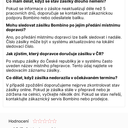
Co mám dělat, když se stav zásilky dlouho nemění?
Pokud se informace o zásilce neaktualizují déle než 5
pracovních dnů, doporučuje se kontaktovat zákaznickou
podporu Bombino nebo odesílatele balíku.
Mohu sledovat zásilku Bombino po jejím předání místnímu
dopravci?
Ano, po předání místnímu dopravci lze balík sledovat i nadále.
Číslo zásilky může být v systému aktualizováno na lokální
sledovací číslo.
Jak zjistím, který dopravce doručuje zásilku v ČR?
Po vstupu zásilky do České republiky je v systému často
uveden název místního přepravce. Tento údaj najdete ve
sledovacím záznamu zásilky.
Co dělat, když zásilka nedorazila v očekávaném termínu?
V případě zpoždění doporučujeme nejprve zkontrolovat stav
zásilky online. Pokud je zásilka stále v přepravě nebo je
zdržena na celnici, vyčkejte několik dní. Pokud se stav neřeší,
kontaktujte zákaznický servis Bombino nebo prodejce.
Hodnocení