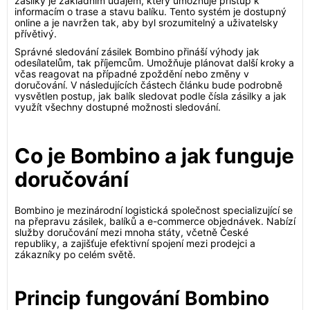
zásilky je základním údajem, který umožňuje přístup k
informacím o trase a stavu balíku. Tento systém je dostupný
online a je navržen tak, aby byl srozumitelný a uživatelsky
přívětivý.
Správné sledování zásilek Bombino přináší výhody jak
odesílatelům, tak příjemcům. Umožňuje plánovat další kroky a
včas reagovat na případné zpoždění nebo změny v
doručování. V následujících částech článku bude podrobně
vysvětlen postup, jak balík sledovat podle čísla zásilky a jak
využít všechny dostupné možnosti sledování.
Co je Bombino a jak funguje
doručování
Bombino je mezinárodní logistická společnost specializující se
na přepravu zásilek, balíků a e-commerce objednávek. Nabízí
služby doručování mezi mnoha státy, včetně České
republiky, a zajišťuje efektivní spojení mezi prodejci a
zákazníky po celém světě.
Princip fungování Bombino