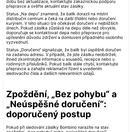
dobu bez aktualizace, kontaktujte zákaznickou podporu
přepravce a ověřte aktuální stav zásilky.
Status „Na depu“ znamená, že balík dorazil na místní
distribuční centrum a čeká na další třídění nebo doručení
kurýrem. V této situaci lze očekávat doručení v nejbližších
dnech. Pokud zásilka zůstává na depu déle než obvykle,
doporučuje se kontaktovat depa nebo přepravce pro
upřesnění důvodu zdržení a domluvení případného osobního
vyzvednutí.
Status „Doručeno“ signalizuje, že balík byl úspěšně doručen
na zadanou adresu. V případě, že jste zásilku neobdrželi,
ihned zkontrolujte informace u sousedů, recepce nebo u
rodinných příslušníků. Pokud balík stále chybí, kontaktujte
přepravce a zahajte reklamační řízení s uvedením
sledovacího čísla a dalších relevantních údajů.
Zpoždění, „Bez pohybu“ a
„Neúspěšné doručení“:
doporučený postup
Pokud při sledování zásilky Bombino narazíte na stav
zpoždění, „bez pohybu“ nebo „neúspěšné doručení“,