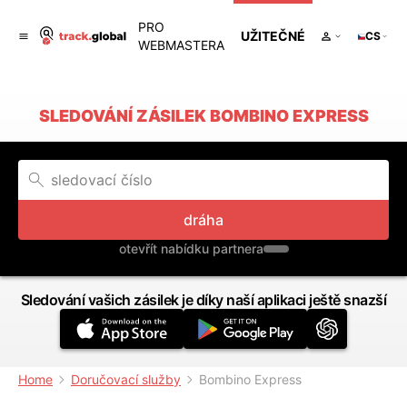
PRO
UŽITEČNÉ
CS
WEBMASTERA
SLEDOVÁNÍ ZÁSILEK BOMBINO EXPRESS
dráha
otevřít nabídku partnera
Sledování vašich zásilek je díky naší aplikaci ještě snazší
Home
Doručovací služby
Bombino Express