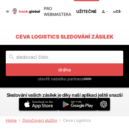
PRO
UŽITEČNÉ
CS
WEBMASTERA
CEVA LOGISTICS SLEDOVÁNÍ ZÁSILEK
dráha
otevřít nabídku partnera
Sledování vašich zásilek je díky naší aplikaci ještě snazší
Home
Doručovací služby
Ceva Logistics