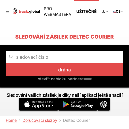
PRO
UŽITEČNÉ
CS
WEBMASTERA
SLEDOVÁNÍ ZÁSILEK DELTEC COURIER
dráha
otevřít nabídku partnera
Sledování vašich zásilek je díky naší aplikaci ještě snazší
Home
Doručovací služby
Deltec Courier