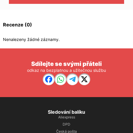
Recenze
(0)
Nenalezeny žádné záznamy.
Sdílejte se svými přáteli
odkaz na bezplatnou a užitečnou službu
Sledování balíku
Aliexpress
DPD
Česká pošta