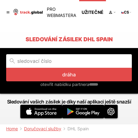
PRO
UŽITEČNÉ
CS
WEBMASTERA
SLEDOVÁNÍ ZÁSILEK DHL SPAIN
dráha
otevřít nabídku partnera
Sledování vašich zásilek je díky naší aplikaci ještě snazší
Home
Doručovací služby
DHL Spain