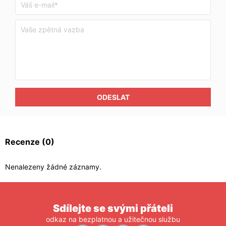
ODESLAT
Recenze
(0)
Nenalezeny žádné záznamy.
Sdílejte se svými přáteli
odkaz na bezplatnou a užitečnou službu