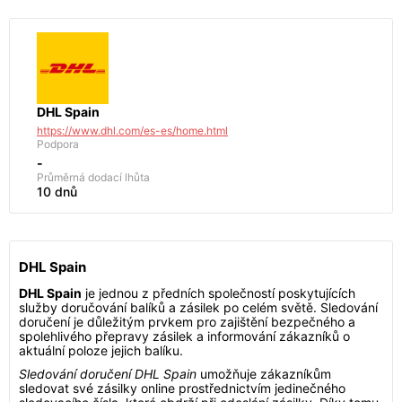
DHL Spain
https://www.dhl.com/es-es/home.html
Podpora
-
Průměrná dodací lhůta
10 dnů
DHL Spain
DHL Spain
je jednou z předních společností poskytujících
služby doručování balíků a zásilek po celém světě. Sledování
doručení je důležitým prvkem pro zajištění bezpečného a
spolehlivého přepravy zásilek a informování zákazníků o
aktuální poloze jejich balíku.
Sledování doručení DHL Spain
umožňuje zákazníkům
sledovat své zásilky online prostřednictvím jedinečného