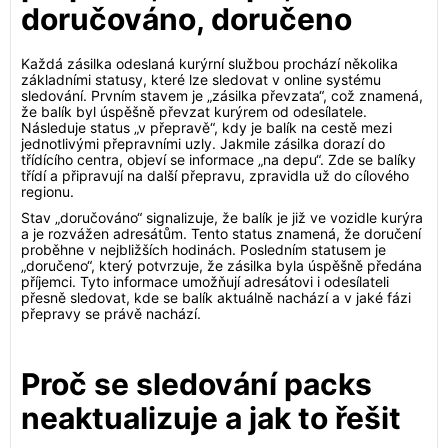
doručováno, doručeno
Každá zásilka odeslaná kurýrní službou prochází několika
základními statusy, které lze sledovat v online systému
sledování. Prvním stavem je „zásilka převzata“, což znamená,
že balík byl úspěšně převzat kurýrem od odesílatele.
Následuje status „v přepravě“, kdy je balík na cestě mezi
jednotlivými přepravními uzly. Jakmile zásilka dorazí do
třídícího centra, objeví se informace „na depu“. Zde se balíky
třídí a připravují na další přepravu, zpravidla už do cílového
regionu.
Stav „doručováno“ signalizuje, že balík je již ve vozidle kurýra
a je rozvážen adresátům. Tento status znamená, že doručení
proběhne v nejbližších hodinách. Posledním statusem je
„doručeno“, který potvrzuje, že zásilka byla úspěšně předána
příjemci. Tyto informace umožňují adresátovi i odesílateli
přesně sledovat, kde se balík aktuálně nachází a v jaké fázi
přepravy se právě nachází.
Proč se sledování packs
neaktualizuje a jak to řešit