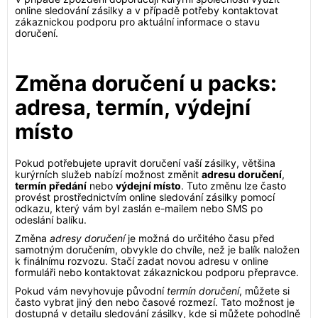
online sledování zásilky a v případě potřeby kontaktovat
zákaznickou podporu pro aktuální informace o stavu
doručení.
Změna doručení u packs:
adresa, termín, výdejní
místo
Pokud potřebujete upravit doručení vaší zásilky, většina
kurýrních služeb nabízí možnost změnit
adresu doručení
,
termín předání
nebo
výdejní místo
. Tuto změnu lze často
provést prostřednictvím online sledování zásilky pomocí
odkazu, který vám byl zaslán e-mailem nebo SMS po
odeslání balíku.
Změna
adresy doručení
je možná do určitého času před
samotným doručením, obvykle do chvíle, než je balík naložen
k finálnímu rozvozu. Stačí zadat novou adresu v online
formuláři nebo kontaktovat zákaznickou podporu přepravce.
Pokud vám nevyhovuje původní
termín doručení
, můžete si
často vybrat jiný den nebo časové rozmezí. Tato možnost je
dostupná v detailu sledování zásilky, kde si můžete pohodlně