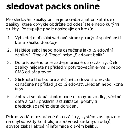
sledovat packs online
Pro sledování zásilky online je potřeba znát unikátní číslo
zásilky, které obvykle obdržíte od odesílatele nebo kurýrní
služby. Postupujte podle následujících kroků:
Vyhledejte oficiální webové stránky kurýrní společnosti,
která zásilku doručuje.
Najděte sekci nebo pole označené jako „Sledování
zásilky“, „Track & Trace“ nebo „Sledovat balík“.
Do příslušného pole zadejte přesné číslo zásilky. Číslo
zásilky najdete například v potvrzovacím e-mailu nebo
SMS od přepravce.
Stiskněte tlačítko pro zahájení sledování, obvykle
označené například jako „Sledovat“, „Hledat“ nebo ikona
lupy.
Zobrazí se aktuální informace o pohybu zásilky, včetně
data a času poslední aktualizace, polohy a
předpokládaného data doručení.
Pokud zadáte nesprávné číslo zásilky, systém vás upozorní
na chybu. Vždy kontrolujte správnost zadaných údajů,
abyste získali aktuální informace o svém balíku.