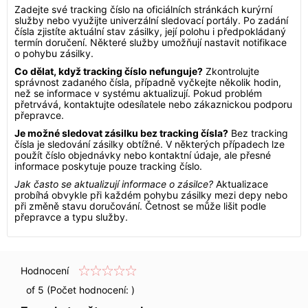
Zadejte své tracking číslo na oficiálních stránkách kurýrní
služby nebo využijte univerzální sledovací portály. Po zadání
čísla zjistíte aktuální stav zásilky, její polohu i předpokládaný
termín doručení. Některé služby umožňují nastavit notifikace
o pohybu zásilky.
Co dělat, když tracking číslo nefunguje?
Zkontrolujte
správnost zadaného čísla, případně vyčkejte několik hodin,
než se informace v systému aktualizují. Pokud problém
přetrvává, kontaktujte odesílatele nebo zákaznickou podporu
přepravce.
Je možné sledovat zásilku bez tracking čísla?
Bez tracking
čísla je sledování zásilky obtížné. V některých případech lze
použít číslo objednávky nebo kontaktní údaje, ale přesné
informace poskytuje pouze tracking číslo.
Jak často se aktualizují informace o zásilce?
Aktualizace
probíhá obvykle při každém pohybu zásilky mezi depy nebo
při změně stavu doručování. Četnost se může lišit podle
přepravce a typu služby.
Hodnocení
of 5 (Počet hodnocení:
)