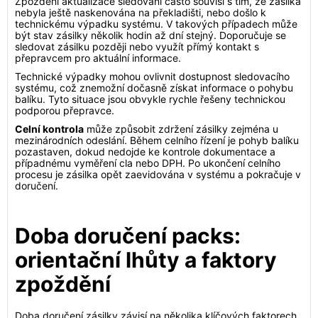
Zpoždění aktualizace sledování často souvisí s tím, že zásilka
nebyla ještě naskenována na překladišti, nebo došlo k
technickému výpadku systému. V takových případech může
být stav zásilky několik hodin až dní stejný. Doporučuje se
sledovat zásilku později nebo využít přímý kontakt s
přepravcem pro aktuální informace.
Technické výpadky mohou ovlivnit dostupnost sledovacího
systému, což znemožní dočasně získat informace o pohybu
balíku. Tyto situace jsou obvykle rychle řešeny technickou
podporou přepravce.
Celní kontrola
může způsobit zdržení zásilky zejména u
mezinárodních odeslání. Během celního řízení je pohyb balíku
pozastaven, dokud nedojde ke kontrole dokumentace a
případnému vyměření cla nebo DPH. Po ukončení celního
procesu je zásilka opět zaevidována v systému a pokračuje v
doručení.
Doba doručení packs:
orientační lhůty a faktory
zpoždění
Doba doručení zásilky závisí na několika klíčových faktorech.