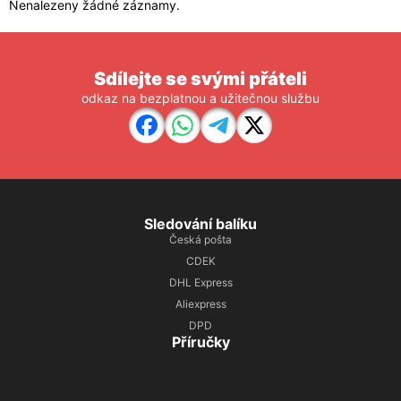
Nenalezeny žádné záznamy.
Sdílejte se svými přáteli
odkaz na bezplatnou a užitečnou službu
Sledování balíku
Česká pošta
CDEK
DHL Express
Aliexpress
DPD
Příručky