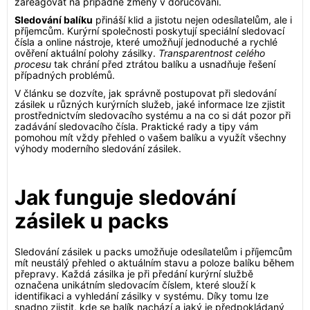
zareagovat na případné změny v doručování.
Sledování balíku
přináší klid a jistotu nejen odesílatelům, ale i
příjemcům. Kurýrní společnosti poskytují speciální sledovací
čísla a online nástroje, které umožňují jednoduché a rychlé
ověření aktuální polohy zásilky.
Transparentnost celého
procesu
tak chrání před ztrátou balíku a usnadňuje řešení
případných problémů.
V článku se dozvíte, jak správně postupovat při sledování
zásilek u různých kurýrních služeb, jaké informace lze zjistit
prostřednictvím sledovacího systému a na co si dát pozor při
zadávání sledovacího čísla. Praktické rady a tipy vám
pomohou mít vždy přehled o vašem balíku a využít všechny
výhody moderního sledování zásilek.
Jak funguje sledování
zásilek u packs
Sledování zásilek u packs umožňuje odesílatelům i příjemcům
mít neustálý přehled o aktuálním stavu a poloze balíku během
přepravy. Každá zásilka je při předání kurýrní službě
označena unikátním sledovacím číslem, které slouží k
identifikaci a vyhledání zásilky v systému. Díky tomu lze
snadno zjistit, kde se balík nachází a jaký je předpokládaný