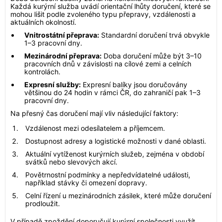
Každá kurýrní služba uvádí orientační lhůty doručení, které se
mohou lišit podle zvoleného typu přepravy, vzdálenosti a
aktuálních okolností.
Vnitrostátní přeprava:
Standardní doručení trvá obvykle
1–3 pracovní dny.
Mezinárodní přeprava:
Doba doručení může být 3–10
pracovních dnů v závislosti na cílové zemi a celních
kontrolách.
Expresní služby:
Expresní balíky jsou doručovány
většinou do 24 hodin v rámci ČR, do zahraničí pak 1–3
pracovní dny.
Na přesný čas doručení mají vliv následující faktory:
Vzdálenost mezi odesílatelem a příjemcem.
Dostupnost adresy a logistické možnosti v dané oblasti.
Aktuální vytíženost kurýrních služeb, zejména v období
svátků nebo slevových akcí.
Povětrnostní podmínky a nepředvídatelné události,
například stávky či omezení dopravy.
Celní řízení u mezinárodních zásilek, které může doručení
prodloužit.
V případě zpoždění doporučují kurýrní společnosti využít