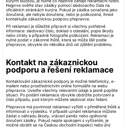
kurýrní službou, je nutné co nejdříve zahájit reklamační řízení.
Nejprve ověřte stav zásilky pomocí sledovacího čísla na
oficiálních stránkách kurýra. Pokud je zásilka označena jako
doručená, ale nebyla doručena, nebo je poškozená, ihned
kontaktujte zákaznickou podporu přepravce.
Při reklamaci je důležité připravit si všechny potřebné
informace: sledovací číslo, doklad o odeslání, popis škody
nebo ztráty a případně fotografie poškození. Reklamaci je
nutné podat v zákonné lhůtě, která se může lišit podle
přepravce, obvykle do několika dnů od zjištění problému.
Kontakt na zákaznickou
podporu a řešení reklamace
Kontaktování zákaznické podpory je možné telefonicky, e-
mailem nebo prostřednictvím online formuláře na webu
přepravce. Uveďte všechny relevantní údaje a jasně popište
situaci. Po podání reklamace obvykle obdržíte potvrzení a
číslo případu, pod kterým můžete sledovat stav řešení.
Přepravce má povinnost reklamaci vyřídit v přiměřené lhůtě a
informovat o výsledku. V případě uznání reklamace můžete
žádat o náhradu škody, vrácení peněz nebo opětovné
doručení zásilky. Pokud nejste spokojeni s vyřízením, je
možné obrátit se na Českou obchodní inspekci nebo jiný