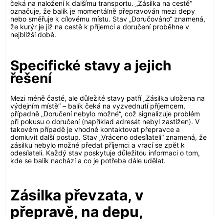
čeká na naložení k dalšímu transportu. „Zásilka na cestě“
označuje, že balík je momentálně přepravován mezi depy
nebo směřuje k cílovému místu. Stav „Doručováno“ znamená,
že kurýr je již na cestě k příjemci a doručení proběhne v
nejbližší době.
Specifické stavy a jejich
řešení
Mezi méně časté, ale důležité stavy patří „Zásilka uložena na
výdejním místě“ – balík čeká na vyzvednutí příjemcem,
případně „Doručení nebylo možné“, což signalizuje problém
při pokusu o doručení (například adresát nebyl zastižen). V
takovém případě je vhodné kontaktovat přepravce a
domluvit další postup. Stav „Vráceno odesílateli“ znamená, že
zásilku nebylo možné předat příjemci a vrací se zpět k
odesílateli. Každý stav poskytuje důležitou informaci o tom,
kde se balík nachází a co je potřeba dále udělat.
Zásilka převzata, v
přepravě, na depu,