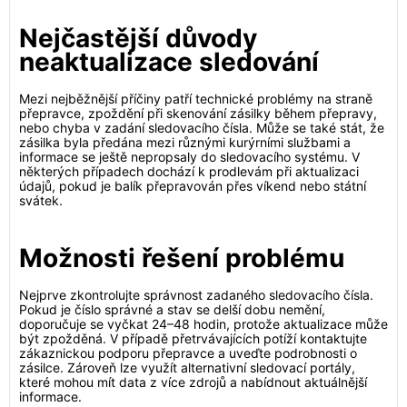
Nejčastější důvody
neaktualizace sledování
Mezi nejběžnější příčiny patří technické problémy na straně
přepravce, zpoždění při skenování zásilky během přepravy,
nebo chyba v zadání sledovacího čísla. Může se také stát, že
zásilka byla předána mezi různými kurýrními službami a
informace se ještě nepropsaly do sledovacího systému. V
některých případech dochází k prodlevám při aktualizaci
údajů, pokud je balík přepravován přes víkend nebo státní
svátek.
Možnosti řešení problému
Nejprve zkontrolujte správnost zadaného sledovacího čísla.
Pokud je číslo správné a stav se delší dobu nemění,
doporučuje se vyčkat 24–48 hodin, protože aktualizace může
být zpožděná. V případě přetrvávajících potíží kontaktujte
zákaznickou podporu přepravce a uveďte podrobnosti o
zásilce. Zároveň lze využít alternativní sledovací portály,
které mohou mít data z více zdrojů a nabídnout aktuálnější
informace.