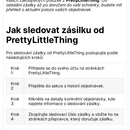
vašich zakoupených položek z
PrettyLittleThing
. Od
odeslání zásilky až po doručení do vaší schránky, budete mít
přehled o aktuální poloze vašich objednávek.
Jak sledovat zásilku od
PrettyLittleThing
Pro sledování zásilky od PrettyLittleThing postupujte podle
následujících kroků:
Krok
Přihlaste se do svého účtu na stránkách
1:
PrettyLittleThing.
Krok
Přejděte do sekce s historií objednávek.
2:
Krok
Klikněte na detaily konkrétní objednávky, kde
3:
najdete informace o sledování zásilky.
Krok
Zkopírujte sledovací číslo zásilky a vložte ho na
4:
stránkách přepravce, který doručuje zásilku.