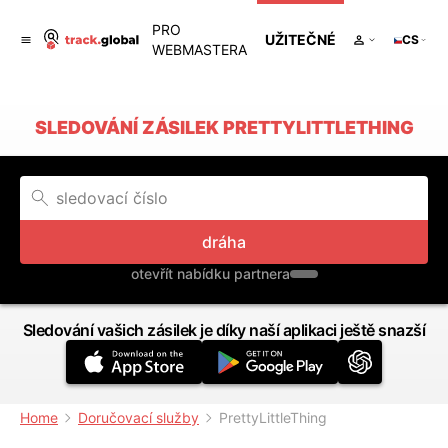
PRO
UŽITEČNÉ
CS
WEBMASTERA
SLEDOVÁNÍ ZÁSILEK PRETTYLITTLETHING
dráha
otevřít nabídku partnera
Sledování vašich zásilek je díky naší aplikaci ještě snazší
Home
Doručovací služby
PrettyLittleThing