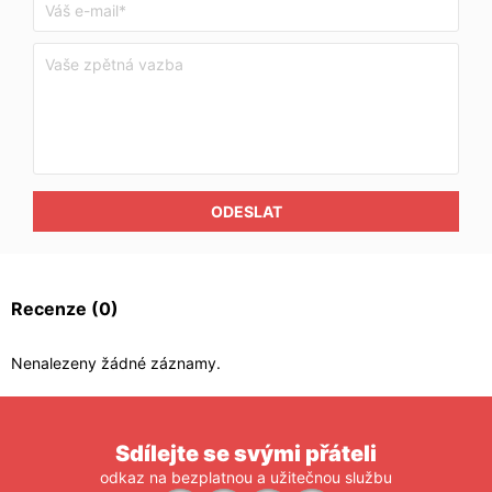
ODESLAT
Recenze
(0)
Nenalezeny žádné záznamy.
Sdílejte se svými přáteli
odkaz na bezplatnou a užitečnou službu