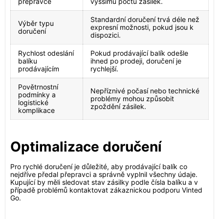
přepravce
vyššímu počtu zásilek.
Standardní doručení trvá déle než
Výběr typu
expresní možnosti, pokud jsou k
doručení
dispozici.
Rychlost odeslání
Pokud prodávající balík odešle
balíku
ihned po prodeji, doručení je
prodávajícím
rychlejší.
Povětrnostní
Nepříznivé počasí nebo technické
podmínky a
problémy mohou způsobit
logistické
zpoždění zásilek.
komplikace
Optimalizace doručení
Pro rychlé doručení je důležité, aby prodávající balík co
nejdříve předal přepravci a správně vyplnil všechny údaje.
Kupující by měli sledovat stav zásilky podle čísla balíku a v
případě problémů kontaktovat zákaznickou podporu Vinted
Go.