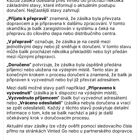
Každá zásilka odeslaná přes Vinted Go prochází několika
základními stavy, které informují o aktuálním postupu
doručení. Nejčastější stavy zahrnují:
„Přijato k přepravě“
znamená, že zásilka byla převzata
dopravcem a je připravena k dalšímu zpracování. V tomto
okamžiku je balík zaregistrován v systému a čeká na
přepravu do cílového depa nebo distribučního centra.
„V přepravě“
označuje, že zásilka je na cestě mezi
jednotlivými depy nebo již směřuje k doručení. V tomto stavu
může balík procházet několika překladišti nebo být předán
mezi různými přepravci.
„Doručeno“
potvrzuje, že zásilka byla úspěšně předána
příjemci nebo uložena na výdejním místě. Tento stav je
konečným krokem v procesu doručení a znamená, že balík je
připraven k vyzvednutí nebo byl již převzat adresátem.
Mezi další možné stavy patří například
„Připraveno k
vyzvednutí“
(zásilka je k dispozici na výdejním místě),
„Vyzvednuto příjemcem“
(balík byl vyzvednut adresátem)
nebo
„Vráceno odesílateli“
(zásilka nebyla doručena a vrací
se zpět odesílateli). Každý z těchto stavů poskytuje detailní
informace o tom, kde se balík nachází a jaký je další
očekávaný krok v doručovacím procesu.
Aktuální stav zásilky lze vždy ověřit pomocí sledovacího čísla
přímo na stránkách Vinted Go nebo u partnerského dopravce.