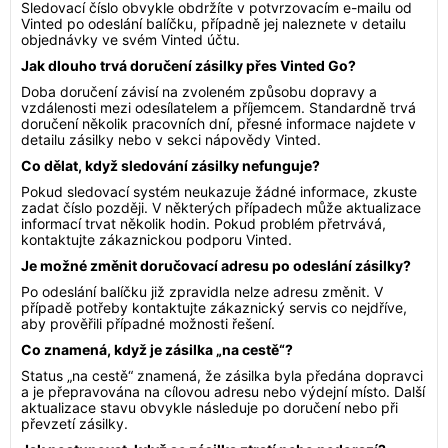
Sledovací číslo obvykle obdržíte v potvrzovacím e-mailu od
Vinted po odeslání balíčku, případně jej naleznete v detailu
objednávky ve svém Vinted účtu.
Jak dlouho trvá doručení zásilky přes Vinted Go?
Doba doručení závisí na zvoleném způsobu dopravy a
vzdálenosti mezi odesílatelem a příjemcem. Standardně trvá
doručení několik pracovních dní, přesné informace najdete v
detailu zásilky nebo v sekci nápovědy Vinted.
Co dělat, když sledování zásilky nefunguje?
Pokud sledovací systém neukazuje žádné informace, zkuste
zadat číslo později. V některých případech může aktualizace
informací trvat několik hodin. Pokud problém přetrvává,
kontaktujte zákaznickou podporu Vinted.
Je možné změnit doručovací adresu po odeslání zásilky?
Po odeslání balíčku již zpravidla nelze adresu změnit. V
případě potřeby kontaktujte zákaznický servis co nejdříve,
aby prověřili případné možnosti řešení.
Co znamená, když je zásilka „na cestě“?
Status „na cestě“ znamená, že zásilka byla předána dopravci
a je přepravována na cílovou adresu nebo výdejní místo. Další
aktualizace stavu obvykle následuje po doručení nebo při
převzetí zásilky.