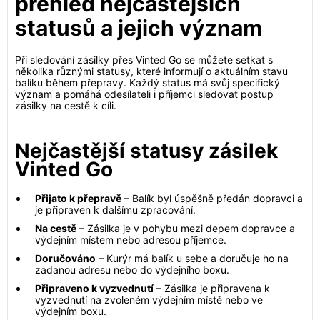
přehled nejčastějších
statusů a jejich význam
Při sledování zásilky přes Vinted Go se můžete setkat s
několika různými statusy, které informují o aktuálním stavu
balíku během přepravy. Každý status má svůj specifický
význam a pomáhá odesílateli i příjemci sledovat postup
zásilky na cestě k cíli.
Nejčastější statusy zásilek
Vinted Go
Přijato k přepravě
– Balík byl úspěšně předán dopravci a
je připraven k dalšímu zpracování.
Na cestě
– Zásilka je v pohybu mezi depem dopravce a
výdejním místem nebo adresou příjemce.
Doručováno
– Kurýr má balík u sebe a doručuje ho na
zadanou adresu nebo do výdejního boxu.
Připraveno k vyzvednutí
– Zásilka je připravena k
vyzvednutí na zvoleném výdejním místě nebo ve
výdejním boxu.