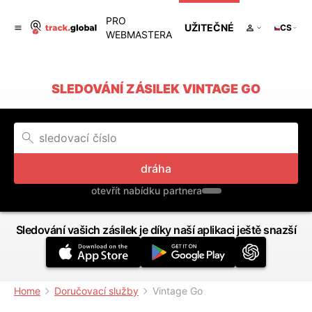
PRO
UŽITEČNÉ
CS
WEBMASTERA
SLEDOVÁNÍ ZÁSILEK VINTAGE GO
dráha
otevřít nabídku partnera
Sledování vašich zásilek je díky naší aplikaci ještě snazší
Home
Doručovací služby
Vintage Go