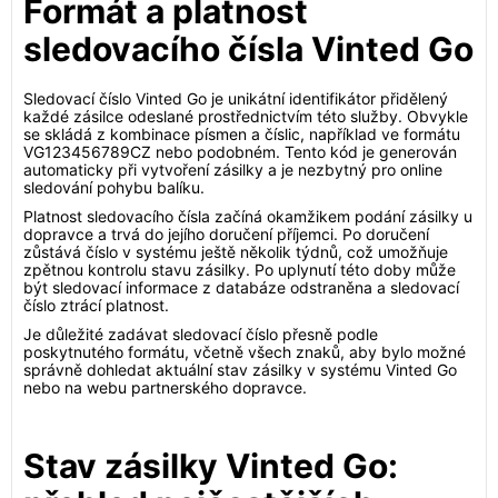
Formát a platnost
sledovacího čísla Vinted Go
Sledovací číslo Vinted Go je unikátní identifikátor přidělený
každé zásilce odeslané prostřednictvím této služby. Obvykle
se skládá z kombinace písmen a číslic, například ve formátu
VG123456789CZ nebo podobném. Tento kód je generován
automaticky při vytvoření zásilky a je nezbytný pro online
sledování pohybu balíku.
Platnost sledovacího čísla začíná okamžikem podání zásilky u
dopravce a trvá do jejího doručení příjemci. Po doručení
zůstává číslo v systému ještě několik týdnů, což umožňuje
zpětnou kontrolu stavu zásilky. Po uplynutí této doby může
být sledovací informace z databáze odstraněna a sledovací
číslo ztrácí platnost.
Je důležité zadávat sledovací číslo přesně podle
poskytnutého formátu, včetně všech znaků, aby bylo možné
správně dohledat aktuální stav zásilky v systému Vinted Go
nebo na webu partnerského dopravce.
Stav zásilky Vinted Go: