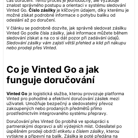
čas doručení. Tento proces je jednoduchý, ale vyžaduje
znalost správného postupu a orientaci v systému sledování
Vinted Go.
Číslo zásilky
je klíčovým údajem, díky kterému je
možné získat podrobné informace o pohybu balíku od
odeslání až po doručení.
V článku se podrobně dozvíte, jak správně sledovat zásilku
Vinted Go podle čísla zásilky, jaké informace můžete během
sledování získat a na co si dát pozor při zadávání údajů.
Sledování zásilky vám zajistí větší přehled a klid při nákupu
nebo prodeji přes Vinted.
Co je Vinted Go a jak
funguje doručování
Vinted Go
je logistická služba, kterou provozuje platforma
Vinted pro pohodlné a efektivní doručování zásilek mezi
uživateli. Umožňuje bezpečný a sledovatelný převoz
zakoupených nebo prodaných předmětů přímo
prostřednictvím integrovaného systému přepravy.
Doručování přes Vinted Go probíhá ve spolupráci s
partnerskými dopravci a sítí výdejních míst. Odesílatel po
úspěšném prodeji obdrží
etiketu s číslem zásilky
, kterou
vytiskne a připevní na balík. Zásilka je poté předána na