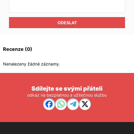
ODESLAT
Recenze
(0)
Nenalezeny žádné záznamy.
Sdílejte se svými přáteli
odkaz na bezplatnou a užitečnou službu