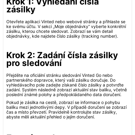
Krok 1: Vyhledání čísla
zásilky
Otevřete aplikaci Vinted nebo webové stránky a přihlaste se
ke svému účtu. V sekci „Moje objednávky“ vyberte konkrétní
zásilku, kterou chcete sledovat. Zobrazí se vám detail
objednávky, kde najdete číslo zásilky (tracking number).
Krok 2: Zadání čísla zásilky
pro sledování
Přejděte na oficiální stránku sledování Vinted Go nebo
partnerského dopravce, který vaši zásilku doručuje. Do
vyhledávacího pole zadejte získané číslo zásilky a potvrďte
zadání. Systém následně zobrazí aktuální stav balíku, včetně
poslední známé polohy a předpokládaného data doručení.
Pokud je zásilka na cestě, zobrazí se informace o pohybu
balíku mezi jednotlivými depy. V případě doručení se zobrazí
čas a místo převzetí. Pravidelně kontrolujte stav zásilky,
abyste měli aktuální přehled o jejím doručení.