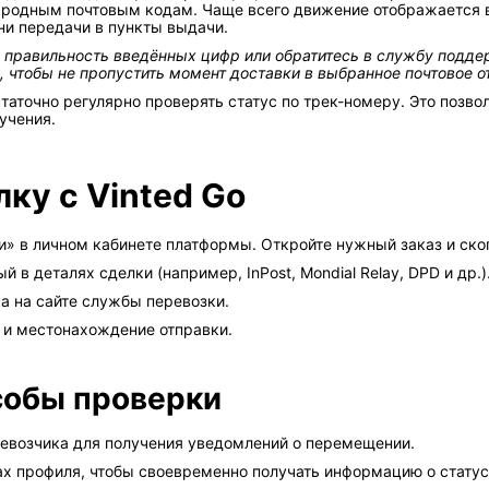
одным почтовым кодам. Чаще всего движение отображается в
ни передачи в пункты выдачи.
те правильность введённых цифр или обратитесь в службу подде
 чтобы не пропустить момент доставки в выбранное почтовое от
аточно регулярно проверять статус по трек-номеру. Это позво
учения.
ку с Vinted Go
» в личном кабинете платформы. Откройте нужный заказ и ско
 в деталях сделки (например, InPost, Mondial Relay, DPD и др.)
а на сайте службы перевозки.
 и местонахождение отправки.
собы проверки
евозчика для получения уведомлений о перемещении.
х профиля, чтобы своевременно получать информацию о статус