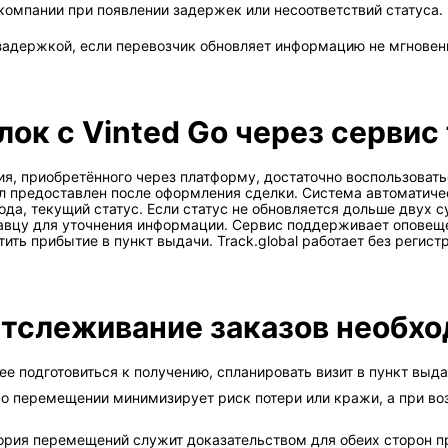
омпании при появлении задержек или несоответствий статуса.
задержкой, если перевозчик обновляет информацию не мгновен
к с Vinted Go через сервис t
 приобретённого через платформу, достаточно воспользоваться
л предоставлен после оформления сделки. Система автоматиче
да, текущий статус. Если статус не обновляется дольше двух с
давцу для уточнения информации. Сервис поддерживает оповещ
ить прибытие в пункт выдачи. Track.global работает без регист
 Отслеживание заказов необх
е подготовиться к получению, спланировать визит в пункт выда
о перемещении минимизирует риск потери или кражи, а при воз
рия перемещений служит доказательством для обеих сторон п