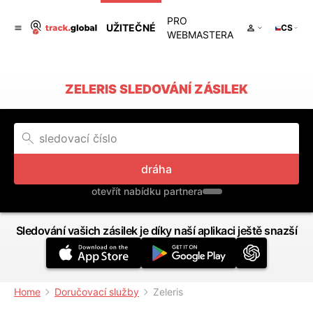
PRO
UŽITEČNÉ
CS
WEBMASTERA
ZELERIS SLEDOVÁNÍ ZÁSILEK
dráha
otevřít nabídku partnera
Sledování vašich zásilek je díky naší aplikaci ještě snazší
Home
Doručovací služby
Zeleris