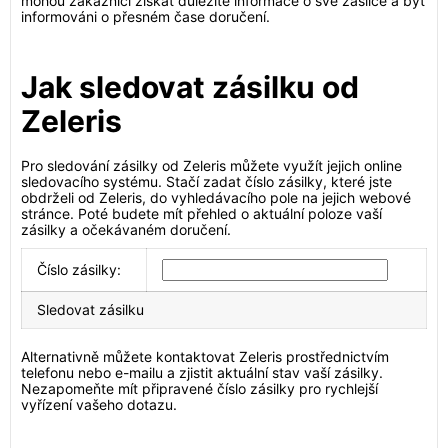
mohou zákazníci získat důležité informace o své zásilce a být
informováni o přesném čase doručení.
Jak sledovat zásilku od
Zeleris
Pro sledování zásilky od Zeleris můžete využít jejich online
sledovacího systému. Stačí zadat číslo zásilky, které jste
obdrželi od Zeleris, do vyhledávacího pole na jejich webové
stránce. Poté budete mít přehled o aktuální poloze vaší
zásilky a očekávaném doručení.
Číslo zásilky:
Sledovat zásilku
Alternativně můžete kontaktovat Zeleris prostřednictvím
telefonu nebo e-mailu a zjistit aktuální stav vaší zásilky.
Nezapomeňte mít připravené číslo zásilky pro rychlejší
vyřízení vašeho dotazu.