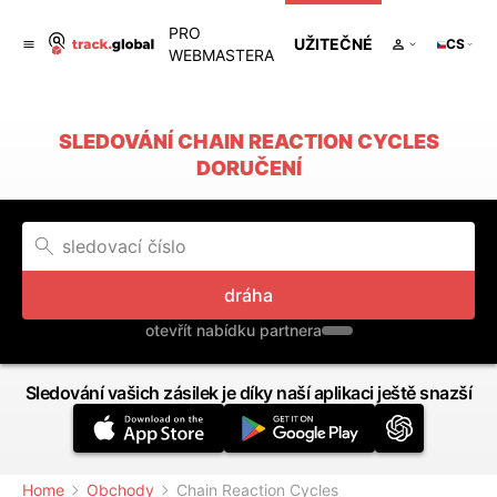
PRO
UŽITEČNÉ
CS
WEBMASTERA
SLEDOVÁNÍ CHAIN REACTION CYCLES
DORUČENÍ
dráha
otevřít nabídku partnera
Sledování vašich zásilek je díky naší aplikaci ještě snazší
Home
Obchody
Chain Reaction Cycles