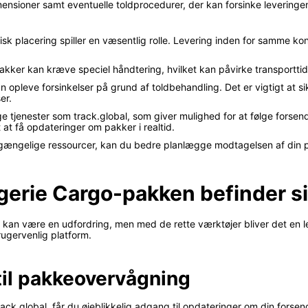
nsioner samt eventuelle toldprocedurer, der kan forsinke leveringe
k placering spiller en væsentlig rolle. Levering inden for samme kont
kker kan kræve speciel håndtering, hvilket kan påvirke transporttid
an opleve forsinkelser på grund af toldbehandling. Det er vigtigt at s
er.
 tjenester som track.global, som giver mulighed for at følge forsend
at få opdateringer om pakker i realtid.
tilgængelige ressourcer, kan du bedre planlægge modtagelsen af din
Algerie Cargo-pakken befinder s
ig, kan være en udfordring, men med de rette værktøjer bliver det en
rugervenlig platform.
til pakkeovervågning
ck.global, får du øjeblikkelig adgang til opdateringer om din forsen