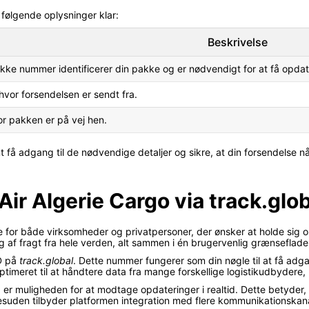
 følgende oplysninger klar:
Beskrivelse
ikke nummer identificerer din pakke og er nødvendigt for at få opdat
hvor forsendelsen er sendt fra.
or pakken er på vej hen.
 få adgang til de nødvendige detaljer og sikre, at din forsendelse n
Air Algerie Cargo via track.glo
de for både virksomheder og privatpersoner, der ønsker at holde sig
g af fragt fra hele verden, alt sammen i én brugervenlig grænseflade
ID på
track.global
. Dette nummer fungerer som din nøgle til at få adga
timeret til at håndtere data fra mange forskellige logistikudbydere,
l
er muligheden for at modtage opdateringer i realtid. Dette betyder, 
 Desuden tilbyder platformen integration med flere kommunikationskan