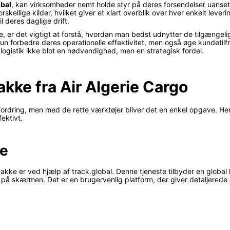
obal
, kan virksomheder nemt holde styr på deres forsendelser uanset 
skellige kilder, hvilket giver et klart overblik over hver enkelt lever
il deres daglige drift.
e, er det vigtigt at forstå, hvordan man bedst udnytter de tilgængelig
un forbedre deres operationelle effektivitet, men også øge kundetil
logistik ikke blot en nødvendighed, men en strategisk fordel.
kke fra Air Algerie Cargo
ordring, men med de rette værktøjer bliver det en enkel opgave. Her 
ektivt.
me
pakke er ved hjælp af track.global. Denne tjeneste tilbyder en global 
på skærmen. Det er en brugervenlig platform, der giver detaljerede 