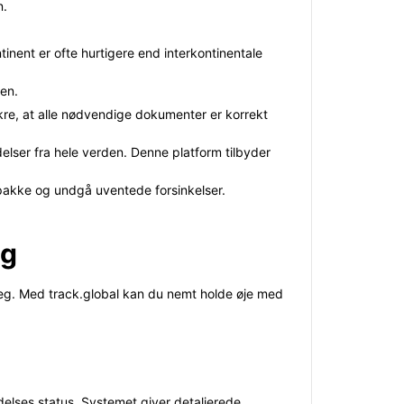
n.
inent er ofte hurtigere end interkontinentale
en.
ikre, at alle nødvendige dokumenter er korrekt
elser fra hele verden. Denne platform tilbyder
 pakke og undgå uventede forsinkelser.
ig
 leg. Med track.global kan du nemt holde øje med
delses status. Systemet giver detaljerede