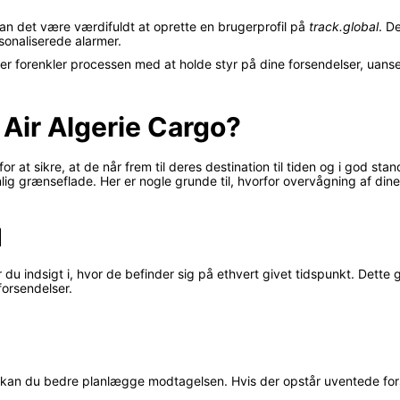
kan det være værdifuldt at oprette en brugerprofil på
track.global
. D
sonaliserede alarmer.
der forenkler processen med at holde styr på dine forsendelser, uanse
 Air Algerie Cargo?
or at sikre, at de når frem til deres destination til tiden og i god st
lig grænseflade. Her er nogle grunde til, hvorfor overvågning af din
d
 du indsigt i, hvor de befinder sig på ethvert givet tidspunkt. Dette g
forsendelser.
kan du bedre planlægge modtagelsen. Hvis der opstår uventede forsin