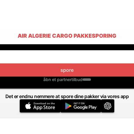
AIR ALGERIE CARGO PAKKESPORING
spore
åbn et partnertilbud
Det er endnu nemmere at spore dine pakker via vores app