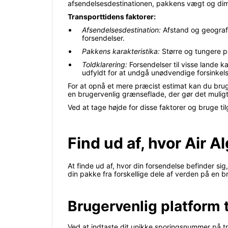
afsendelsesdestinationen, pakkens vægt og dime
Transporttidens faktorer:
Afsendelsesdestination:
Afstand og geografis
forsendelser.
Pakkens karakteristika:
Større og tungere pa
Toldklarering:
Forsendelser til visse lande k
udfyldt for at undgå unødvendige forsinkels
For at opnå et mere præcist estimat kan du bruge
en brugervenlig grænseflade, der gør det muligt 
Ved at tage højde for disse faktorer og bruge 
Find ud af, hvor Air 
At finde ud af, hvor din forsendelse befinder s
din pakke fra forskellige dele af verden på en b
Brugervenlig platform 
Ved at indtaste dit unikke sporingsnummer på tra