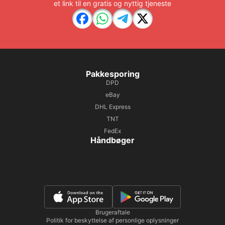
et link til en gratis og nyttig tjeneste
Pakkesporing
DPD
eBay
DHL Express
TNT
FedEx
Håndbøger
Brugeraftale
Politik for beskyttelse af personlige oplysninger