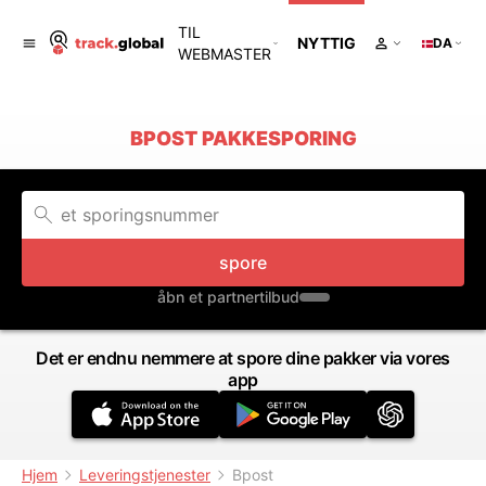
TIL
NYTTIG
DA
WEBMASTER
BPOST PAKKESPORING
spore
åbn et partnertilbud
Det er endnu nemmere at spore dine pakker via vores
app
Hjem
Leveringstjenester
Bpost