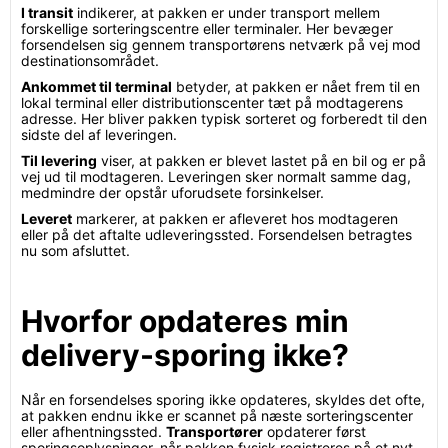
I transit
indikerer, at pakken er under transport mellem
forskellige sorteringscentre eller terminaler. Her bevæger
forsendelsen sig gennem transportørens netværk på vej mod
destinationsområdet.
Ankommet til terminal
betyder, at pakken er nået frem til en
lokal terminal eller distributionscenter tæt på modtagerens
adresse. Her bliver pakken typisk sorteret og forberedt til den
sidste del af leveringen.
Til levering
viser, at pakken er blevet lastet på en bil og er på
vej ud til modtageren. Leveringen sker normalt samme dag,
medmindre der opstår uforudsete forsinkelser.
Leveret
markerer, at pakken er afleveret hos modtageren
eller på det aftalte udleveringssted. Forsendelsen betragtes
nu som afsluttet.
Hvorfor opdateres min
delivery-sporing ikke?
Når en forsendelses sporing ikke opdateres, skyldes det ofte,
at pakken endnu ikke er scannet på næste sorteringscenter
eller afhentningssted.
Transportører
opdaterer først
sporingsoplysninger, når pakken fysisk registreres på et nyt