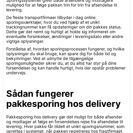
Sporingssystemer giver både afsendere og modtagere
mulighed for at følge pakken trin for trin fra afsendelse til
levering.
De fleste transportfirmaer tilbyder i dag online
sporingsværktøjer, hvor du ved hjælp af et unikt
trackingnummer kan få opdateringer om din pakkes status.
Dette gør det nemt og hurtigt at holde sig informeret om
eventuelle forsinkelser, ændringer i leveringsdato eller andre
vigtige oplysninger.
Forståelse af, hvordan sporingsprocessen fungerer, og hvilke
oplysninger du skal bruge, kan spare dig for både tid og
bekymringer. Ved at udnytte de tilgængelige
sporingsmuligheder sikrer du, at du altid har styr på dine
forsendelser og kan handle hurtigt, hvis der opstår problemer
undervejs.
Sådan fungerer
pakkesporing hos delivery
Pakkesporing hos delivery gør det muligt for både afsender
og modtager at følge en forsendelses rejse fra afsendelse til
levering. Hver pakke får tildelt et unikt sporingsnummer, som
oprettes i systemet, når pakken registreres hos fragtfirmaet.