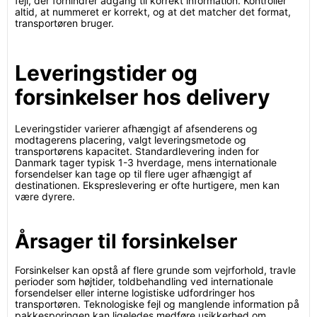
fejl, der forhindrer adgang til korrekt information. Kontrollér
altid, at nummeret er korrekt, og at det matcher det format,
transportøren bruger.
Leveringstider og
forsinkelser hos delivery
Leveringstider varierer afhængigt af afsenderens og
modtagerens placering, valgt leveringsmetode og
transportørens kapacitet. Standardlevering inden for
Danmark tager typisk 1-3 hverdage, mens internationale
forsendelser kan tage op til flere uger afhængigt af
destinationen. Ekspreslevering er ofte hurtigere, men kan
være dyrere.
Årsager til forsinkelser
Forsinkelser kan opstå af flere grunde som vejrforhold, travle
perioder som højtider, toldbehandling ved internationale
forsendelser eller interne logistiske udfordringer hos
transportøren. Teknologiske fejl og manglende information på
pakkesporingen kan ligeledes medføre usikkerhed om