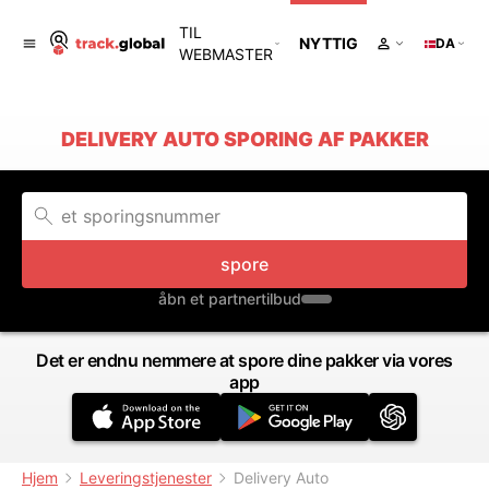
TIL
NYTTIG
DA
WEBMASTER
DELIVERY AUTO SPORING AF PAKKER
spore
åbn et partnertilbud
Det er endnu nemmere at spore dine pakker via vores
app
Hjem
Leveringstjenester
Delivery Auto