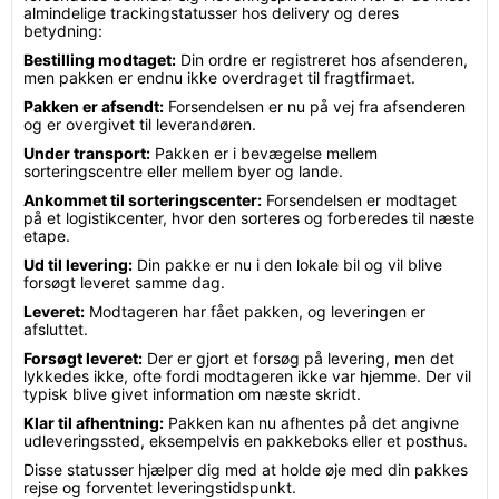
almindelige trackingstatusser hos delivery og deres
betydning:
Bestilling modtaget:
Din ordre er registreret hos afsenderen,
men pakken er endnu ikke overdraget til fragtfirmaet.
Pakken er afsendt:
Forsendelsen er nu på vej fra afsenderen
og er overgivet til leverandøren.
Under transport:
Pakken er i bevægelse mellem
sorteringscentre eller mellem byer og lande.
Ankommet til sorteringscenter:
Forsendelsen er modtaget
på et logistikcenter, hvor den sorteres og forberedes til næste
etape.
Ud til levering:
Din pakke er nu i den lokale bil og vil blive
forsøgt leveret samme dag.
Leveret:
Modtageren har fået pakken, og leveringen er
afsluttet.
Forsøgt leveret:
Der er gjort et forsøg på levering, men det
lykkedes ikke, ofte fordi modtageren ikke var hjemme. Der vil
typisk blive givet information om næste skridt.
Klar til afhentning:
Pakken kan nu afhentes på det angivne
udleveringssted, eksempelvis en pakkeboks eller et posthus.
Disse statusser hjælper dig med at holde øje med din pakkes
rejse og forventet leveringstidspunkt.