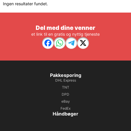
Ingen resultater fundet.
Del med dine venner
et link til en gratis og nyttig tjeneste
Pakkesporing
DHL Express
TNT
DPD
eBay
FedEx
Håndbøger