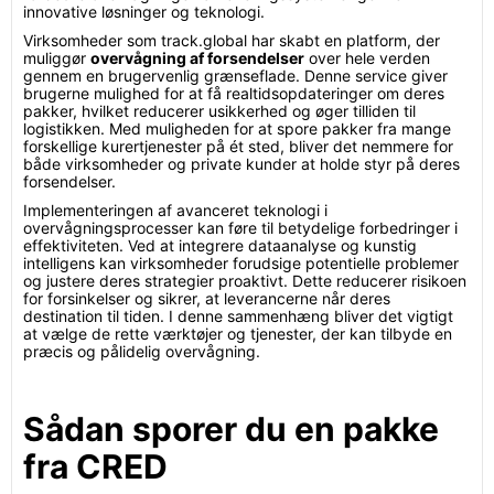
innovative løsninger og teknologi.
Virksomheder som track.global har skabt en platform, der
muliggør
overvågning af forsendelser
over hele verden
gennem en brugervenlig grænseflade. Denne service giver
brugerne mulighed for at få realtidsopdateringer om deres
pakker, hvilket reducerer usikkerhed og øger tilliden til
logistikken. Med muligheden for at spore pakker fra mange
forskellige kurertjenester på ét sted, bliver det nemmere for
både virksomheder og private kunder at holde styr på deres
forsendelser.
Implementeringen af avanceret teknologi i
overvågningsprocesser kan føre til betydelige forbedringer i
effektiviteten. Ved at integrere dataanalyse og kunstig
intelligens kan virksomheder forudsige potentielle problemer
og justere deres strategier proaktivt. Dette reducerer risikoen
for forsinkelser og sikrer, at leverancerne når deres
destination til tiden. I denne sammenhæng bliver det vigtigt
at vælge de rette værktøjer og tjenester, der kan tilbyde en
præcis og pålidelig overvågning.
Sådan sporer du en pakke
fra CRED