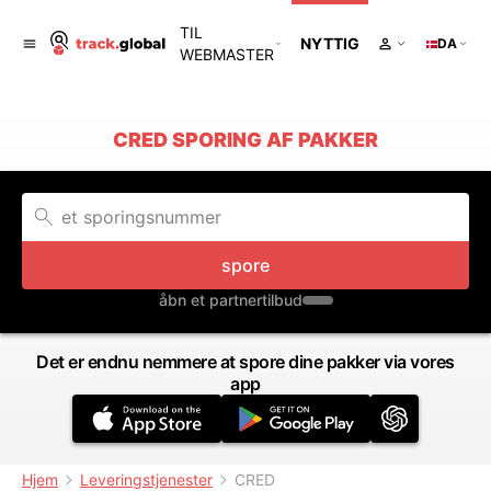
TIL
NYTTIG
DA
WEBMASTER
CRED SPORING AF PAKKER
spore
åbn et partnertilbud
Det er endnu nemmere at spore dine pakker via vores
app
Hjem
Leveringstjenester
CRED