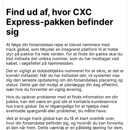
Find ud af, hvor CXC
Express-pakken befinder
sig
At følge din forsendelses rejse er blevet nemmere med
track.global, som tilbyder en integreret platform til at holde
styr på pakker fra hele verden. For at finde din pakke skal du
blot indtaste det unikke nummer, som du har modtaget ved
købet, i søgefeltet på hjemmesiden.
Det er vigtigt at dobbelttjekke nummeret for at sikre, at det er
korrekt indtastet. Når du har indtastet det, vil systemet vise
dig den seneste opdatering om din forsendelses placering og
status. Dette gør det muligt at planlægge din dag effektivt,
især hvis du forventer en vigtig levering.
Hvis du oplever problemer med at finde information om din
pakke, kan det være en god idé at kontakte kundeservice
hos track.global. De er tilgængelige for at hjælpe med
eventuelle spørgsmål eller problemer, du måtte have.
Ved at bruge track.global kan du få et klart overblik over,
hvor din forsendelse befinder sig, og hvornår du kan forvente,
at den når frem. Dette værktøj er en pålidelig løsning for dem,