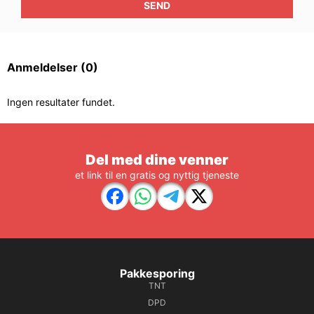
SEND
Anmeldelser
(0)
Ingen resultater fundet.
Del med dine venner
et link til en gratis og nyttig tjeneste
Pakkesporing
TNT
DPD