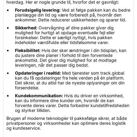
hverdag. Her er nogle grunde til, hvorfor det er gavnligt:
Forudsigelig levering:
Ved at følge pakken kan du bedre
planlægge din tid og være forberedt på, hvornår den
ankommer. Dette reducerer usikkerheden og sparer tid.
Sikkerhed:
Overvågning af dine pakker giver dig
mulighed for hurtigt at opdage eventuelle fejl eller
forsinkelser. Dette er særligt nyttigt, hvis pakken
indeholder værdifulde eller tidsfølsomme varer.
Fleksibilitet:
Hvis der sker ændringer i din tidsplan, kan
du justere dine planer i forhold til den forventede
ankomsttid. Det giver dig mulighed for at modtage
leveringen, når det passer dig bedst.
Opdateringer i realtid:
Med tjenester som track.global
kan du få opdateringer fra hele verden på én platform.
Det sikrer, at du altid har de nyeste oplysninger om din
forsendelse.
Kundekommunikation:
Hvis du driver en virksomhed,
kan du informere dine kunder om, hvornår de kan
forvente deres varer. Dette forbedrer kundetilfredsheden
og styrker tilliden.
Brugen af moderne teknologier til pakkefølge sikrer, at både
privatpersoner og virksomheder kan optimere deres logistik
og kundeservice.