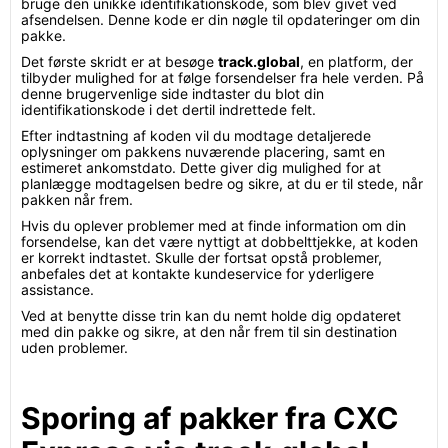
bruge den unikke identifikationskode, som blev givet ved
afsendelsen. Denne kode er din nøgle til opdateringer om din
pakke.
Det første skridt er at besøge
track.global
, en platform, der
tilbyder mulighed for at følge forsendelser fra hele verden. På
denne brugervenlige side indtaster du blot din
identifikationskode i det dertil indrettede felt.
Efter indtastning af koden vil du modtage detaljerede
oplysninger om pakkens nuværende placering, samt en
estimeret ankomstdato. Dette giver dig mulighed for at
planlægge modtagelsen bedre og sikre, at du er til stede, når
pakken når frem.
Hvis du oplever problemer med at finde information om din
forsendelse, kan det være nyttigt at dobbelttjekke, at koden
er korrekt indtastet. Skulle der fortsat opstå problemer,
anbefales det at kontakte kundeservice for yderligere
assistance.
Ved at benytte disse trin kan du nemt holde dig opdateret
med din pakke og sikre, at den når frem til sin destination
uden problemer.
Sporing af pakker fra CXC