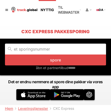
TIL
NYTTIG
DA
WEBMASTER
CXC EXPRESS PAKKESPORING
spore
åbn et partnertilbud
Det er endnu nemmere at spore dine pakker via vores
app
Hjem
Leveringstjenester
CXC Express