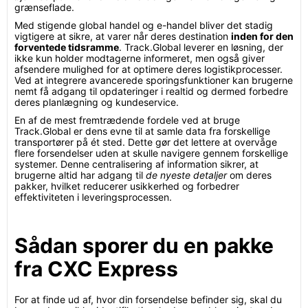
grænseflade.
Med stigende global handel og e-handel bliver det stadig
vigtigere at sikre, at varer når deres destination
inden for den
forventede tidsramme
. Track.Global leverer en løsning, der
ikke kun holder modtagerne informeret, men også giver
afsendere mulighed for at optimere deres logistikprocesser.
Ved at integrere avancerede sporingsfunktioner kan brugerne
nemt få adgang til opdateringer i realtid og dermed forbedre
deres planlægning og kundeservice.
En af de mest fremtrædende fordele ved at bruge
Track.Global er dens evne til at samle data fra forskellige
transportører på ét sted. Dette gør det lettere at overvåge
flere forsendelser uden at skulle navigere gennem forskellige
systemer. Denne centralisering af information sikrer, at
brugerne altid har adgang til
de nyeste detaljer
om deres
pakker, hvilket reducerer usikkerhed og forbedrer
effektiviteten i leveringsprocessen.
Sådan sporer du en pakke
fra CXC Express
For at finde ud af, hvor din forsendelse befinder sig, skal du