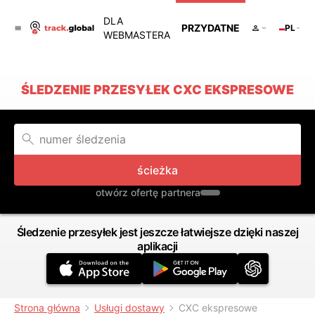
DLA
PRZYDATNE
PL
WEBMASTERA
ŚLEDZENIE PRZESYŁEK CXC EKSPRESOWE
ścieżka
otwórz ofertę partnera
Śledzenie przesyłek jest jeszcze łatwiejsze dzięki naszej
aplikacji
Strona główna
Usługi dostawy
CXC ekspresowe