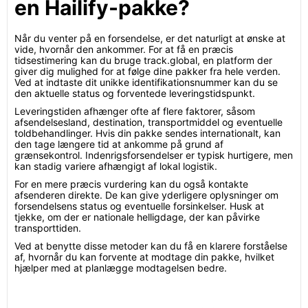
en Hailify-pakke?
Når du venter på en forsendelse, er det naturligt at ønske at
vide, hvornår den ankommer. For at få en præcis
tidsestimering kan du bruge track.global, en platform der
giver dig mulighed for at følge dine pakker fra hele verden.
Ved at indtaste dit unikke identifikationsnummer kan du se
den aktuelle status og forventede leveringstidspunkt.
Leveringstiden afhænger ofte af flere faktorer, såsom
afsendelsesland, destination, transportmiddel og eventuelle
toldbehandlinger. Hvis din pakke sendes internationalt, kan
den tage længere tid at ankomme på grund af
grænsekontrol. Indenrigsforsendelser er typisk hurtigere, men
kan stadig variere afhængigt af lokal logistik.
For en mere præcis vurdering kan du også kontakte
afsenderen direkte. De kan give yderligere oplysninger om
forsendelsens status og eventuelle forsinkelser. Husk at
tjekke, om der er nationale helligdage, der kan påvirke
transporttiden.
Ved at benytte disse metoder kan du få en klarere forståelse
af, hvornår du kan forvente at modtage din pakke, hvilket
hjælper med at planlægge modtagelsen bedre.