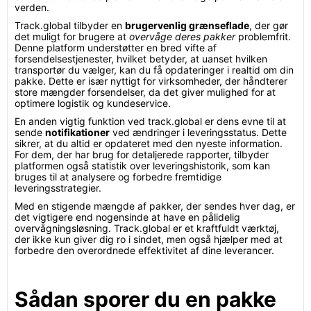
verden.
Track.global tilbyder en
brugervenlig grænseflade
, der gør
det muligt for brugere at
overvåge deres pakker
problemfrit.
Denne platform understøtter en bred vifte af
forsendelsestjenester, hvilket betyder, at uanset hvilken
transportør du vælger, kan du få opdateringer i realtid om din
pakke. Dette er især nyttigt for virksomheder, der håndterer
store mængder forsendelser, da det giver mulighed for at
optimere logistik og kundeservice.
En anden vigtig funktion ved track.global er dens evne til at
sende
notifikationer
ved ændringer i leveringsstatus. Dette
sikrer, at du altid er opdateret med den nyeste information.
For dem, der har brug for detaljerede rapporter, tilbyder
platformen også statistik over leveringshistorik, som kan
bruges til at analysere og forbedre fremtidige
leveringsstrategier.
Med en stigende mængde af pakker, der sendes hver dag, er
det vigtigere end nogensinde at have en pålidelig
overvågningsløsning. Track.global er et kraftfuldt værktøj,
der ikke kun giver dig ro i sindet, men også hjælper med at
forbedre den overordnede effektivitet af dine leverancer.
Sådan sporer du en pakke