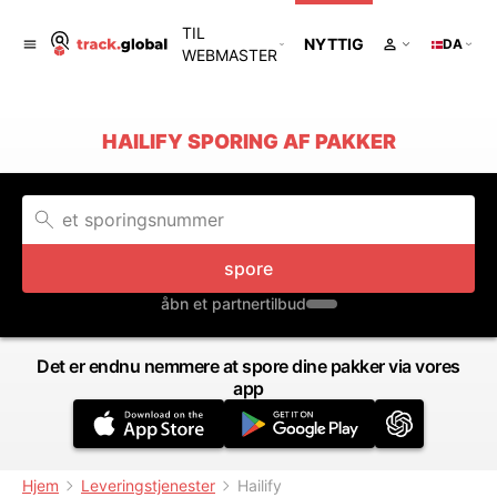
TIL
NYTTIG
DA
WEBMASTER
HAILIFY SPORING AF PAKKER
spore
åbn et partnertilbud
Det er endnu nemmere at spore dine pakker via vores
app
Hjem
Leveringstjenester
Hailify