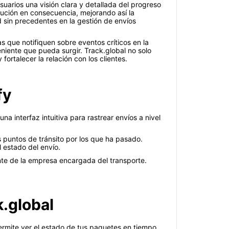
suarios una visión clara y detallada del progreso
ibución en consecuencia, mejorando así la
d sin precedentes en la gestión de envíos
 que notifiquen sobre eventos críticos en la
niente que pueda surgir. Track.global no solo
ortalecer la relación con los clientes.
fy
na interfaz intuitiva para rastrear envíos a nivel
s puntos de tránsito por los que ha pasado.
l estado del envío.
ente de la empresa encargada del transporte.
k.global
permite ver el estado de tus paquetes en tiempo