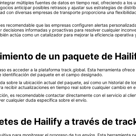
tegrar múltiples fuentes de datos en tiempo real, ofreciendo a los u
gocios anticipar posibles retrasos y ajustar sus estrategias de distr
dad con diversas empresas de transporte proporciona una flexibilida
 es recomendable que las empresas configuren alertas personalizadas
 decisiones informadas y proactivas para resolver cualquier inconve
ién actúa como un catalizador para mejorar la eficiencia operativa y f
imiento de un paquete de Haili
paso es acceder a la plataforma track.global. Esta herramienta ofrece u
e identificación del paquete en el campo designado.
a sobre la ubicación actual del paquete, así como un historial de lo
a recibir actualizaciones en tiempo real sobre cualquier cambio en e
ción, es recomendable contactar directamente con el servicio al cli
ver cualquier duda específica sobre el envío.
es de Hailify a través de trac
tuitiva para monitorear el progreso de tus envíos. Esta herramienta 