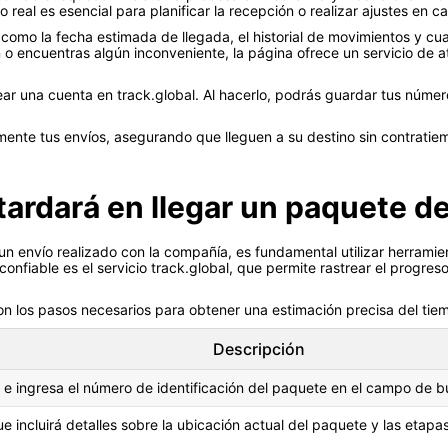
 real es esencial para planificar la recepción o realizar ajustes en c
 como la fecha estimada de llegada, el historial de movimientos y cu
n o encuentras algún inconveniente, la página ofrece un servicio de a
ar una cuenta en track.global. Al hacerlo, podrás guardar tus número
mente tus envíos, asegurando que lleguen a su destino sin contratie
rdará en llegar un paquete de
un envío realizado con la compañía, es fundamental utilizar herrami
onfiable es el servicio track.global, que permite rastrear el progres
on los pasos necesarios para obtener una estimación precisa del tie
Descripción
l e ingresa el número de identificación del paquete en el campo de 
ue incluirá detalles sobre la ubicación actual del paquete y las eta