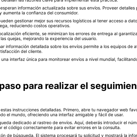
 esperan información actualizada sobre sus envíos. Proveer detalles p
 y aumenta la confianza del consumidor.
eden gestionar mejor sus recursos logísticos al tener acceso a dato
rega, reduciendo costos operativos.
calización eficiente, se minimizan los errores de entrega al garanti
las quejas, mejorando la experiencia del usuario.
r información detallada sobre los envíos permite a los equipos de at
isfacción del cliente.
a interfaz única para monitorear envíos a nivel mundial, facilitando
paso para realizar el seguimient
 estas instrucciones detalladas. Primero, abre tu navegador web favori
do el mundo, ofreciendo una interfaz amigable y fácil de usar.
squeda dedicado al rastreo de envíos. Aquí, deberás introducir el n
r el código correctamente para evitar errores en la consulta.
ón de búsqueda. El sistema procesará tu solicitud y mostrará la info