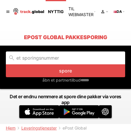
TIL
NYTTIG
DA
WEBMASTER
EPOST GLOBAL PAKKESPORING
spore
åbn et partnertilbud
Det er endnu nemmere at spore dine pakker via vores
app
Hjem
Leveringstjenester
ePost Global