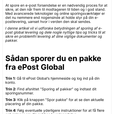
At spore en e-post forsendelse er en nødvendig proces for at
sikre, at den når frem til modtageren til tiden og i god stand.
Med avancerede teknologier og online sporingsværktøjer er
det nu nemmere end nogensinde at holde styr på din e-
postlevering, uanset hvor i verden den skal sendes.
I denne artikel vil vi udforske betydningen af sporing af e-
post global levering og dele nogle nyttige tips og tricks til at
sikre en problemfri levering af dine vigtige dokumenter og
pakker.
Sådan sporer du en pakke
fra ePost Global
Trin 1:
Gå til ePost Global's hjemmeside og log ind på din
konto.
Trin 2:
Find afsnittet "Sporing af pakker" og indtast dit
sporingsnummer.
Trin 3:
Klik på knappen "Spor pakke" for at se den aktuelle
placering af din pakke.
Trin 4:
Følg eventuelle yderligere instruktioner for at få flere