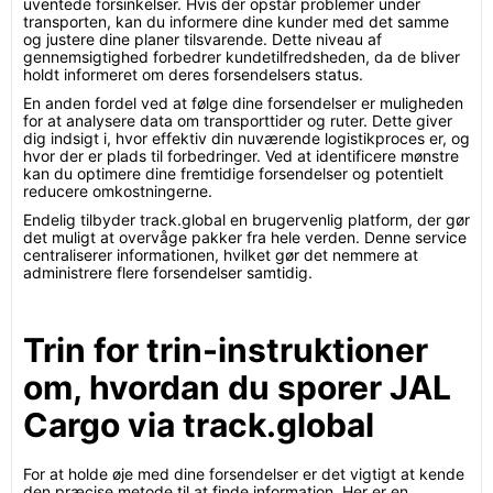
uventede forsinkelser. Hvis der opstår problemer under
transporten, kan du informere dine kunder med det samme
og justere dine planer tilsvarende. Dette niveau af
gennemsigtighed forbedrer kundetilfredsheden, da de bliver
holdt informeret om deres forsendelsers status.
En anden fordel ved at følge dine forsendelser er muligheden
for at analysere data om transporttider og ruter. Dette giver
dig indsigt i, hvor effektiv din nuværende logistikproces er, og
hvor der er plads til forbedringer. Ved at identificere mønstre
kan du optimere dine fremtidige forsendelser og potentielt
reducere omkostningerne.
Endelig tilbyder track.global en brugervenlig platform, der gør
det muligt at overvåge pakker fra hele verden. Denne service
centraliserer informationen, hvilket gør det nemmere at
administrere flere forsendelser samtidig.
Trin for trin-instruktioner
om, hvordan du sporer JAL
Cargo via track.global
For at holde øje med dine forsendelser er det vigtigt at kende
den præcise metode til at finde information. Her er en