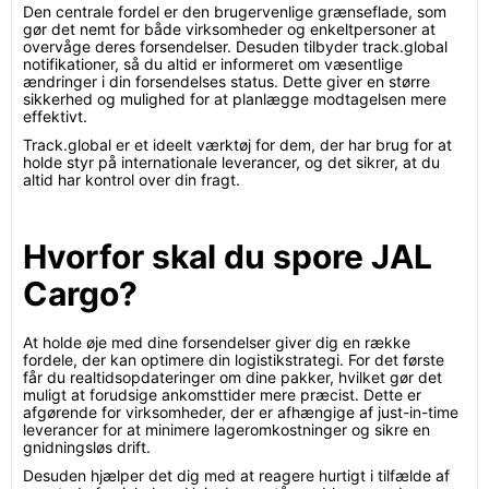
Den centrale fordel er den brugervenlige grænseflade, som
gør det nemt for både virksomheder og enkeltpersoner at
overvåge deres forsendelser. Desuden tilbyder track.global
notifikationer, så du altid er informeret om væsentlige
ændringer i din forsendelses status. Dette giver en større
sikkerhed og mulighed for at planlægge modtagelsen mere
effektivt.
Track.global er et ideelt værktøj for dem, der har brug for at
holde styr på internationale leverancer, og det sikrer, at du
altid har kontrol over din fragt.
Hvorfor skal du spore JAL
Cargo?
At holde øje med dine forsendelser giver dig en række
fordele, der kan optimere din logistikstrategi. For det første
får du realtidsopdateringer om dine pakker, hvilket gør det
muligt at forudsige ankomsttider mere præcist. Dette er
afgørende for virksomheder, der er afhængige af just-in-time
leverancer for at minimere lageromkostninger og sikre en
gnidningsløs drift.
Desuden hjælper det dig med at reagere hurtigt i tilfælde af