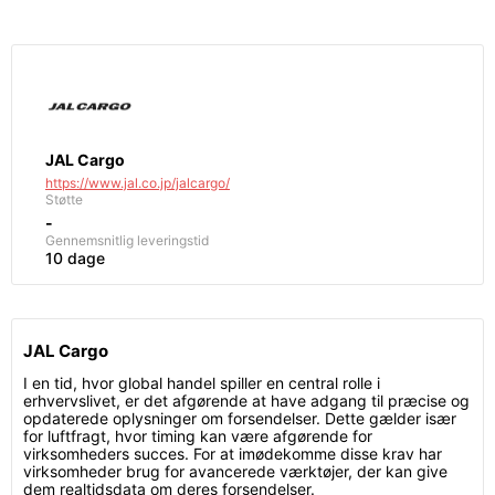
JAL Cargo
https://www.jal.co.jp/jalcargo/
Støtte
-
Gennemsnitlig leveringstid
10 dage
JAL Cargo
I en tid, hvor global handel spiller en central rolle i
erhvervslivet, er det afgørende at have adgang til præcise og
opdaterede oplysninger om forsendelser. Dette gælder især
for luftfragt, hvor timing kan være afgørende for
virksomheders succes. For at imødekomme disse krav har
virksomheder brug for avancerede værktøjer, der kan give
dem realtidsdata om deres forsendelser.