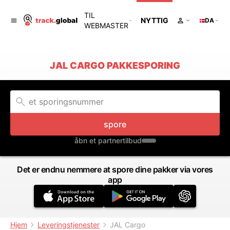
TIL
NYTTIG
DA
WEBMASTER
JAL CARGO PAKKESPORING
spore
åbn et partnertilbud
Det er endnu nemmere at spore dine pakker via vores
app
Hjem
Leveringstjenester
JAL Cargo