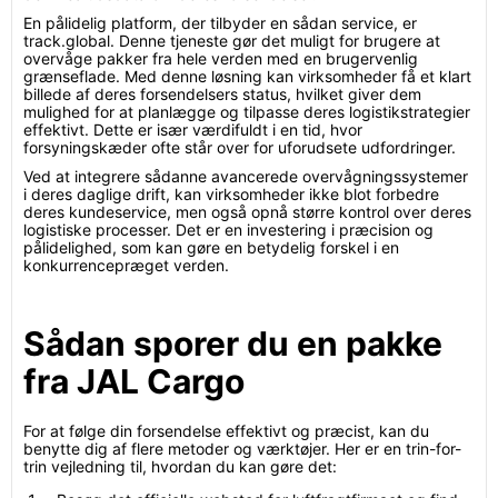
En pålidelig platform, der tilbyder en sådan service, er
track.global. Denne tjeneste gør det muligt for brugere at
overvåge pakker fra hele verden med en brugervenlig
grænseflade. Med denne løsning kan virksomheder få et klart
billede af deres forsendelsers status, hvilket giver dem
mulighed for at planlægge og tilpasse deres logistikstrategier
effektivt. Dette er især værdifuldt i en tid, hvor
forsyningskæder ofte står over for uforudsete udfordringer.
Ved at integrere sådanne avancerede overvågningssystemer
i deres daglige drift, kan virksomheder ikke blot forbedre
deres kundeservice, men også opnå større kontrol over deres
logistiske processer. Det er en investering i præcision og
pålidelighed, som kan gøre en betydelig forskel i en
konkurrencepræget verden.
Sådan sporer du en pakke
fra JAL Cargo
For at følge din forsendelse effektivt og præcist, kan du
benytte dig af flere metoder og værktøjer. Her er en trin-for-
trin vejledning til, hvordan du kan gøre det: