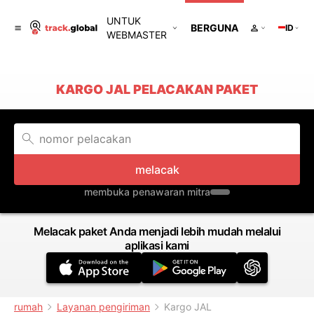
UNTUK
BERGUNA
ID
WEBMASTER
KARGO JAL PELACAKAN PAKET
melacak
membuka penawaran mitra
Melacak paket Anda menjadi lebih mudah melalui
aplikasi kami
rumah
Layanan pengiriman
Kargo JAL