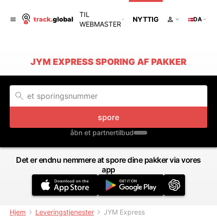
TIL
NYTTIG
DA
WEBMASTER
JYM EXPRESS SPORING AF PAKKER
spore
åbn et partnertilbud
Det er endnu nemmere at spore dine pakker via vores
app
Hjem
Leveringstjenester
JYM Express