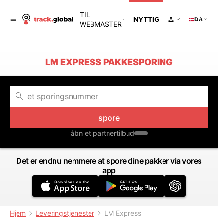
TIL
NYTTIG
DA
WEBMASTER
LM EXPRESS PAKKESPORING
spore
åbn et partnertilbud
Det er endnu nemmere at spore dine pakker via vores
app
Hjem
Leveringstjenester
LM Express