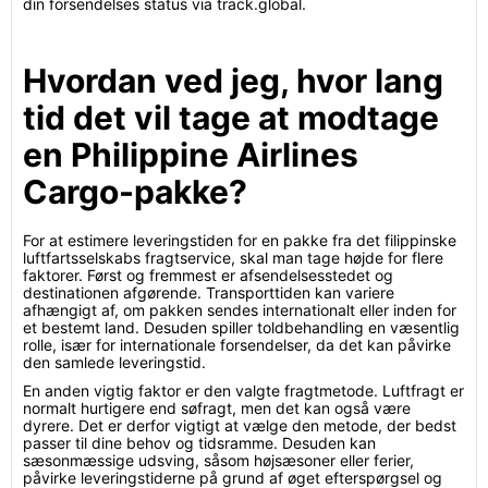
din forsendelses status via track.global.
Hvordan ved jeg, hvor lang
tid det vil tage at modtage
en Philippine Airlines
Cargo-pakke?
For at estimere leveringstiden for en pakke fra det filippinske
luftfartsselskabs fragtservice, skal man tage højde for flere
faktorer. Først og fremmest er afsendelsesstedet og
destinationen afgørende. Transporttiden kan variere
afhængigt af, om pakken sendes internationalt eller inden for
et bestemt land. Desuden spiller toldbehandling en væsentlig
rolle, især for internationale forsendelser, da det kan påvirke
den samlede leveringstid.
En anden vigtig faktor er den valgte fragtmetode. Luftfragt er
normalt hurtigere end søfragt, men det kan også være
dyrere. Det er derfor vigtigt at vælge den metode, der bedst
passer til dine behov og tidsramme. Desuden kan
sæsonmæssige udsving, såsom højsæsoner eller ferier,
påvirke leveringstiderne på grund af øget efterspørgsel og