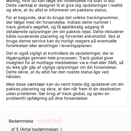
løsning, hvor du kan følge din forsendelse fra start til slut.
Dette værktøj er designet til at give dig opdateringer i realtid
og sikre, at du altid er informeret om pakkens status.
For at begynde, skal du bruge det unikke
trackingnummer
,
der følger med din forsendelse. Indtast dette nummer i
track.global's søgefelt, og få øjeblikkelig adgang til
detaljerede oplysninger om din pakkes rejse. Dette inkluderer
både nuværende placering og forventet ankomsttid. Ved at
bruge denne service kan du hurtigt reagere på eventuelle
forsinkelser eller ændringer i leveringsplanen.
Det er også vigtigt at kontrollere de opdateringer, der er
tilgængelige gennem hele processen. Track.global giver
mulighed for at modtage meddelelser via e-mail eller SMS, så
du ikke går glip af vigtige oplysninger om din forsendelse.
Dette sikrer, at du altid har den nyeste status lige ved
hånden.
Med disse værktøjer kan du nemt holde dig opdateret om din
pakkes placering og sikre, at den når frem til sin destination
uden problemer. Gør brug af track.global, og oplev en
problemfri opfølgning på dine forsendelser.
Bedømmelse
of 5 (Antal bedømmelser:
)