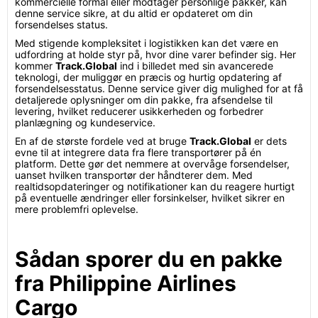
kommercielle formål eller modtager personlige pakker, kan
denne service sikre, at du altid er opdateret om din
forsendelses status.
Med stigende kompleksitet i logistikken kan det være en
udfordring at holde styr på, hvor dine varer befinder sig. Her
kommer
Track.Global
ind i billedet med sin avancerede
teknologi, der muliggør en præcis og hurtig opdatering af
forsendelsesstatus. Denne service giver dig mulighed for at få
detaljerede oplysninger om din pakke, fra afsendelse til
levering, hvilket reducerer usikkerheden og forbedrer
planlægning og kundeservice.
En af de største fordele ved at bruge
Track.Global
er dets
evne til at integrere data fra flere transportører på én
platform. Dette gør det nemmere at overvåge forsendelser,
uanset hvilken transportør der håndterer dem. Med
realtidsopdateringer og notifikationer kan du reagere hurtigt
på eventuelle ændringer eller forsinkelser, hvilket sikrer en
mere problemfri oplevelse.
Sådan sporer du en pakke
fra Philippine Airlines
Cargo