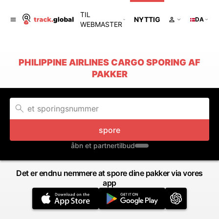
TIL
NYTTIG
DA
WEBMASTER
PHILIPPINE AIRLINES CARGO SPORING AF
PAKKER
spore
åbn et partnertilbud
Det er endnu nemmere at spore dine pakker via vores
app