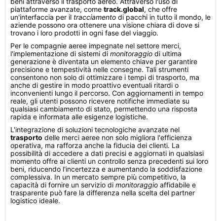
beni attraverso il trasporto aereo. Attraverso l'uso di
piattaforme avanzate, come
track.global
, che offre
un'interfaccia per il
tracciamento
di pacchi in tutto il mondo, le
aziende possono ora ottenere una visione chiara di dove si
trovano i loro prodotti in ogni fase del viaggio.
Per le compagnie aeree impegnate nel settore merci,
l'implementazione di sistemi di
monitoraggio
di ultima
generazione è diventata un elemento chiave per garantire
precisione e tempestività nelle consegne. Tali strumenti
consentono non solo di ottimizzare i tempi di trasporto, ma
anche di gestire in modo proattivo eventuali ritardi o
inconvenienti lungo il percorso. Con aggiornamenti in tempo
reale, gli utenti possono ricevere notifiche immediate su
qualsiasi cambiamento di stato, permettendo una risposta
rapida e informata alle esigenze logistiche.
L'integrazione di soluzioni tecnologiche avanzate nel
trasporto
delle merci aeree non solo migliora l'efficienza
operativa, ma rafforza anche la fiducia dei clienti. La
possibilità di accedere a dati precisi e aggiornati in qualsiasi
momento offre ai clienti un controllo senza precedenti sui loro
beni, riducendo l'incertezza e aumentando la soddisfazione
complessiva. In un mercato sempre più competitivo, la
capacità di fornire un servizio di
monitoraggio
affidabile e
trasparente può fare la differenza nella scelta del partner
logistico ideale.