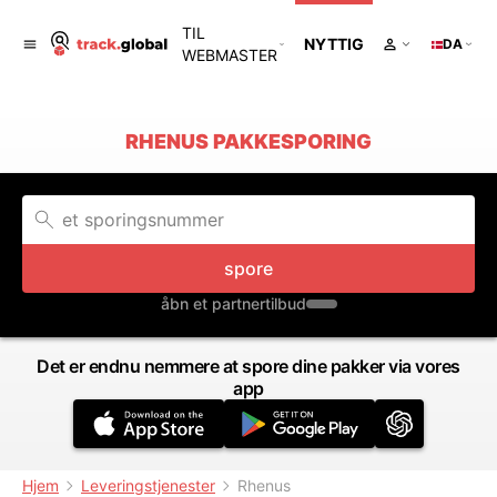
TIL
NYTTIG
DA
WEBMASTER
RHENUS PAKKESPORING
spore
åbn et partnertilbud
Det er endnu nemmere at spore dine pakker via vores
app
Hjem
Leveringstjenester
Rhenus