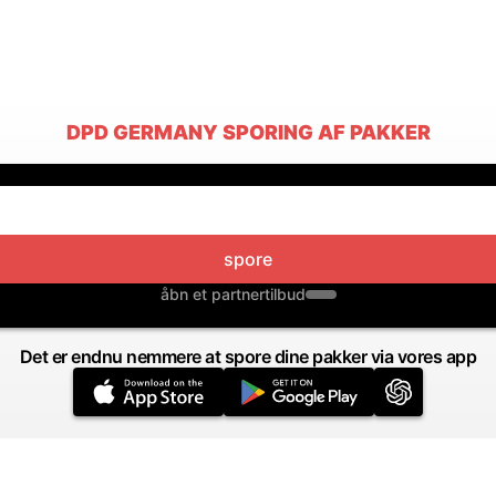
DPD GERMANY SPORING AF PAKKER
spore
åbn et partnertilbud
Det er endnu nemmere at spore dine pakker via vores app