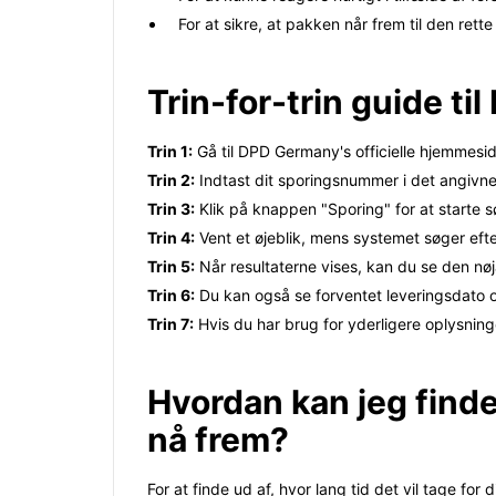
For at sikre, at pakken når frem til den ret
Trin-for-trin guide t
Trin 1:
Gå til DPD Germany's officielle hjemmesid
Trin 2:
Indtast dit sporingsnummer i det angivne
Trin 3:
Klik på knappen "Sporing" for at starte 
Trin 4:
Vent et øjeblik, mens systemet søger efte
Trin 5:
Når resultaterne vises, kan du se den nøj
Trin 6:
Du kan også se forventet leveringsdato o
Trin 7:
Hvis du har brug for yderligere oplysnin
Hvordan kan jeg finde
nå frem?
For at finde ud af, hvor lang tid det vil tage f