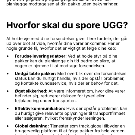
planlægge modtagelsen af din pakke uden bekymringer.
Hvorfor skal du spore UGG?
At holde øje med dine forsendelser giver flere fordele, der går
ud over blot at vide, hvornår dine varer ankommer. Her er
nogle grunde til, hvorfor det er vigtigt at følge dine køb:
Forudse leveringsdatoer:
Ved at holde styr på dine
pakker kan du planlægge din tid bedre og sikre, at
nogen er hjemme til at modtage forsendelsen.
Undgå tabte pakker:
Med overblik over din forsendelses
status kan du hurtigt handle, hvis der opstår problemer,
og kontakte kundeservice, hvis der er behov for det.
Øget sikkerhed:
At være informeret om, hvor dine varer
befinder sig, reducerer risikoen for tyveri eller
fejlplacering under transporten.
Effektiv kommunikation:
Hvis der opstår problemer, kan
du hurtigt give relevante oplysninger til transportfirmaet
eller sælgeren, hvilket fremskynder løsningen.
Global dækning:
Tjenester som track.global tilbyder en
brugervenlig platform til at følge pakker fra hele verden,