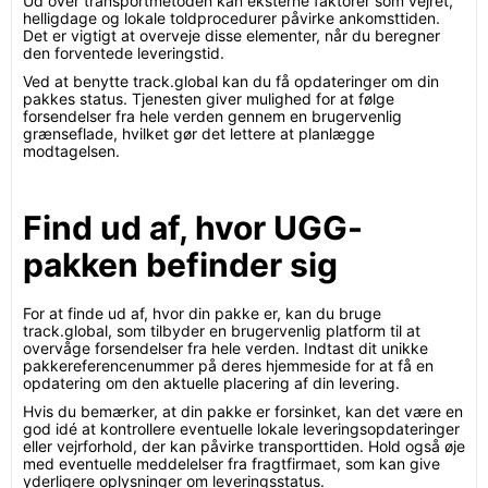
Ud over transportmetoden kan eksterne faktorer som vejret,
helligdage og lokale toldprocedurer påvirke ankomsttiden.
Det er vigtigt at overveje disse elementer, når du beregner
den forventede leveringstid.
Ved at benytte track.global kan du få opdateringer om din
pakkes status. Tjenesten giver mulighed for at følge
forsendelser fra hele verden gennem en brugervenlig
grænseflade, hvilket gør det lettere at planlægge
modtagelsen.
Find ud af, hvor UGG-
pakken befinder sig
For at finde ud af, hvor din pakke er, kan du bruge
track.global, som tilbyder en brugervenlig platform til at
overvåge forsendelser fra hele verden. Indtast dit unikke
pakkereferencenummer på deres hjemmeside for at få en
opdatering om den aktuelle placering af din levering.
Hvis du bemærker, at din pakke er forsinket, kan det være en
god idé at kontrollere eventuelle lokale leveringsopdateringer
eller vejrforhold, der kan påvirke transporttiden. Hold også øje
med eventuelle meddelelser fra fragtfirmaet, som kan give
yderligere oplysninger om leveringsstatus.