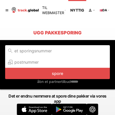
TIL
NYTTIG
DA
WEBMASTER
UGG PAKKESPORING
spore
åbn et partnertilbud
Det er endnu nemmere at spore dine pakker via vores
app