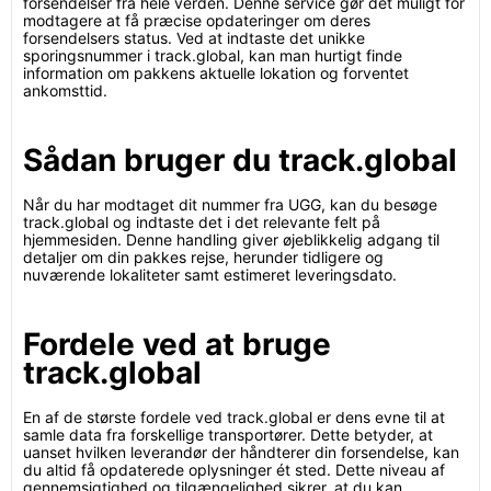
forsendelser fra hele verden. Denne service gør det muligt for
modtagere at få præcise opdateringer om deres
forsendelsers status. Ved at indtaste det unikke
sporingsnummer i track.global, kan man hurtigt finde
information om pakkens aktuelle lokation og forventet
ankomsttid.
Sådan bruger du track.global
Når du har modtaget dit nummer fra UGG, kan du besøge
track.global og indtaste det i det relevante felt på
hjemmesiden. Denne handling giver øjeblikkelig adgang til
detaljer om din pakkes rejse, herunder tidligere og
nuværende lokaliteter samt estimeret leveringsdato.
Fordele ved at bruge
track.global
En af de største fordele ved track.global er dens evne til at
samle data fra forskellige transportører. Dette betyder, at
uanset hvilken leverandør der håndterer din forsendelse, kan
du altid få opdaterede oplysninger ét sted. Dette niveau af
gennemsigtighed og tilgængelighed sikrer, at du kan