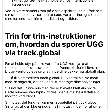
hvilket gør det nemt at holde styr på internationale
forsendelser.
Ved at være opmærksom på disse aspekter kan du forbedre
din samlede oplevelse med at købe varer online og sikre, at
dine forsendelser når frem sikkert og til tiden.
Trin for trin-instruktioner
om, hvordan du sporer UGG
via track.global
For at holde styr på dine varer fra UGG ved hjælp af
track.global, følg disse enkle trin. Denne platform tilbyder en
brugervenlig oplevelse til at finde dine pakker på globalt plan.
1. Gå til hjemmesiden track.global. Du vil straks blive mødt
med en søgefelt, der er klar til at modtage dine oplysninger.
2. Find det unikke nummer, der er blevet tildelt din ordre.
Dette nummer kan typisk findes i den e-mailbekræftelse, du
modtog ved købet.
3. Indtast det fundne nummer i søgefeltet på track.global.
Sørg for, at der ikke er nogen fejl i indtastningen for at sikre