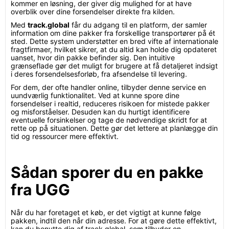
kommer en løsning, der giver dig mulighed for at have
overblik over dine forsendelser direkte fra kilden.
Med
track.global
får du adgang til en platform, der samler
information om dine pakker fra forskellige transportører på ét
sted. Dette system understøtter en bred vifte af internationale
fragtfirmaer, hvilket sikrer, at du altid kan holde dig opdateret
uanset, hvor din pakke befinder sig. Den intuitive
grænseflade gør det muligt for brugere at få detaljeret indsigt
i deres forsendelsesforløb, fra afsendelse til levering.
For dem, der ofte handler online, tilbyder denne service en
uundværlig funktionalitet. Ved at kunne spore dine
forsendelser i realtid, reduceres risikoen for mistede pakker
og misforståelser. Desuden kan du hurtigt identificere
eventuelle forsinkelser og tage de nødvendige skridt for at
rette op på situationen. Dette gør det lettere at planlægge din
tid og ressourcer mere effektivt.
Sådan sporer du en pakke
fra UGG
Når du har foretaget et køb, er det vigtigt at kunne følge
pakken, indtil den når din adresse. For at gøre dette effektivt,
kan du benytte dig af track.global, som tilbyder en