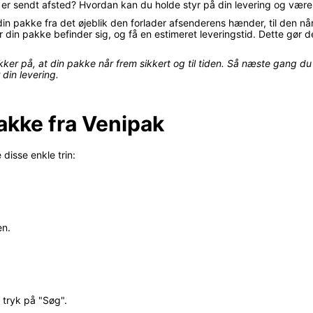
r sendt afsted? Hvordan kan du holde styr på din levering og være si
in pakke fra det øjeblik den forlader afsenderens hænder, til den når 
din pakke befinder sig, og få en estimeret leveringstid. Dette gør 
kker på, at din pakke når frem sikkert og til tiden. Så næste gang 
 din levering.
akke fra Venipak
 disse enkle trin:
en.
 tryk på "Søg".