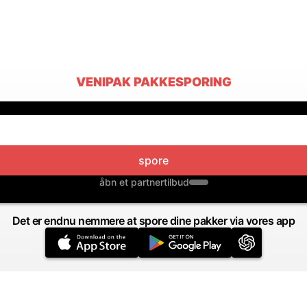
VENIPAK PAKKESPORING
spore
åbn et partnertilbud
Det er endnu nemmere at spore dine pakker via vores app