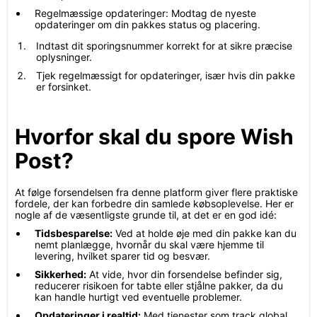
Regelmæssige opdateringer: Modtag de nyeste
opdateringer om din pakkes status og placering.
Indtast dit sporingsnummer korrekt for at sikre præcise
oplysninger.
Tjek regelmæssigt for opdateringer, især hvis din pakke
er forsinket.
Hvorfor skal du spore Wish
Post?
At følge forsendelsen fra denne platform giver flere praktiske
fordele, der kan forbedre din samlede købsoplevelse. Her er
nogle af de væsentligste grunde til, at det er en god idé:
Tidsbesparelse:
Ved at holde øje med din pakke kan du
nemt planlægge, hvornår du skal være hjemme til
levering, hvilket sparer tid og besvær.
Sikkerhed:
At vide, hvor din forsendelse befinder sig,
reducerer risikoen for tabte eller stjålne pakker, da du
kan handle hurtigt ved eventuelle problemer.
Opdateringer i realtid:
Med tjenester som track.global