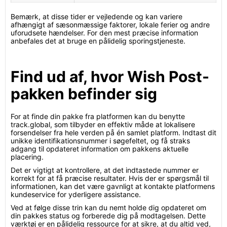
Bemærk, at disse tider er vejledende og kan variere
afhængigt af sæsonmæssige faktorer, lokale ferier og andre
uforudsete hændelser. For den mest præcise information
anbefales det at bruge en pålidelig sporingstjeneste.
Find ud af, hvor Wish Post-
pakken befinder sig
For at finde din pakke fra platformen kan du benytte
track.global, som tilbyder en effektiv måde at lokalisere
forsendelser fra hele verden på én samlet platform. Indtast dit
unikke identifikationsnummer i søgefeltet, og få straks
adgang til opdateret information om pakkens aktuelle
placering.
Det er vigtigt at kontrollere, at det indtastede nummer er
korrekt for at få præcise resultater. Hvis der er spørgsmål til
informationen, kan det være gavnligt at kontakte platformens
kundeservice for yderligere assistance.
Ved at følge disse trin kan du nemt holde dig opdateret om
din pakkes status og forberede dig på modtagelsen. Dette
værktøj er en pålidelig ressource for at sikre, at du altid ved,