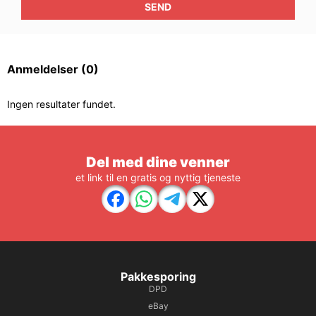
SEND
Anmeldelser
(0)
Ingen resultater fundet.
Del med dine venner
et link til en gratis og nyttig tjeneste
Pakkesporing
DPD
eBay