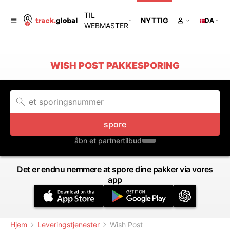
TIL
NYTTIG
DA
WEBMASTER
WISH POST PAKKESPORING
spore
åbn et partnertilbud
Det er endnu nemmere at spore dine pakker via vores
app
Hjem
Leveringstjenester
Wish Post