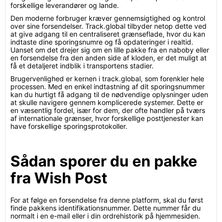
forskellige leverandører og lande.
Den moderne forbruger kræver gennemsigtighed og kontrol
over sine forsendelser. Track.global tilbyder netop dette ved
at give adgang til en centraliseret grænseflade, hvor du kan
indtaste dine sporingsnumre og få opdateringer i realtid.
Uanset om det drejer sig om en lille pakke fra en naboby eller
en forsendelse fra den anden side af kloden, er det muligt at
få et detaljeret indblik i transportens stadier.
Brugervenlighed er kernen i track.global, som forenkler hele
processen. Med en enkel indtastning af dit sporingsnummer
kan du hurtigt få adgang til de nødvendige oplysninger uden
at skulle navigere gennem komplicerede systemer. Dette er
en væsentlig fordel, især for dem, der ofte handler på tværs
af internationale grænser, hvor forskellige posttjenester kan
have forskellige sporingsprotokoller.
Sådan sporer du en pakke
fra Wish Post
For at følge en forsendelse fra denne platform, skal du først
finde pakkens identifikationsnummer. Dette nummer får du
normalt i en e-mail eller i din ordrehistorik på hjemmesiden.