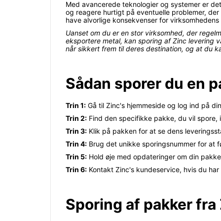
Med avancerede teknologier og systemer er det n
og reagere hurtigt på eventuelle problemer, der 
have alvorlige konsekvenser for virksomhede
Uanset om du er en stor virksomhed, der regelmæ
eksportere metal, kan sporing af Zinc levering væ
når sikkert frem til deres destination, og at du 
Sådan sporer du en p
Trin 1:
Gå til Zinc's hjemmeside og log ind på di
Trin 2:
Find den specifikke pakke, du vil spore, i
Trin 3:
Klik på pakken for at se dens leveringss
Trin 4:
Brug det unikke sporingsnummer for at f
Trin 5:
Hold øje med opdateringer om din pakkes
Trin 6:
Kontakt Zinc's kundeservice, hvis du har
Sporing af pakker fra 