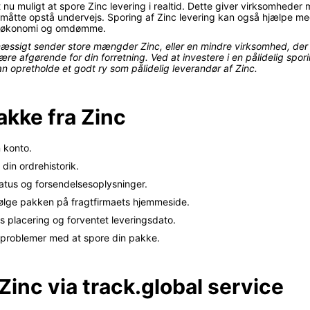
u muligt at spore Zinc levering i realtid. Dette giver virksomheder 
måtte opstå undervejs. Sporing af Zinc levering kan også hjælpe med 
ns økonomi og omdømme.
ssigt sender store mængder Zinc, eller en mindre virksomhed, der kun
re afgørende for din forretning. Ved at investere i en pålidelig spor
kan opretholde et godt ry som pålidelig leverandør af Zinc.
akke fra Zinc
n konto.
 din ordrehistorik.
tatus og forsendelsesoplysninger.
ølge pakken på fragtfirmaets hjemmeside.
 placering og forventet leveringsdato.
 problemer med at spore din pakke.
Zinc via track.global service