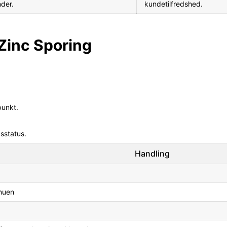
der.
kundetilfredshed.
l Zinc Sporing
punkt.
sstatus.
Handling
enuen