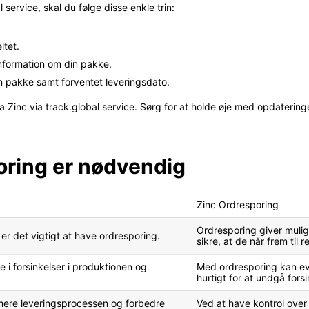
 service, skal du følge disse enkle trin:
ltet.
information om din pakke.
in pakke samt forventet leveringsdato.
 Zinc via track.global service. Sørg for at holde øje med opdaterin
oring er nødvendig
Zinc Ordresporing
Ordresporing giver mulighe
r er det vigtigt at have ordresporing.
sikre, at de når frem til r
re i forsinkelser i produktionen og
Med ordresporing kan eve
hurtigt for at undgå fors
imere leveringsprocessen og forbedre
Ved at have kontrol over 