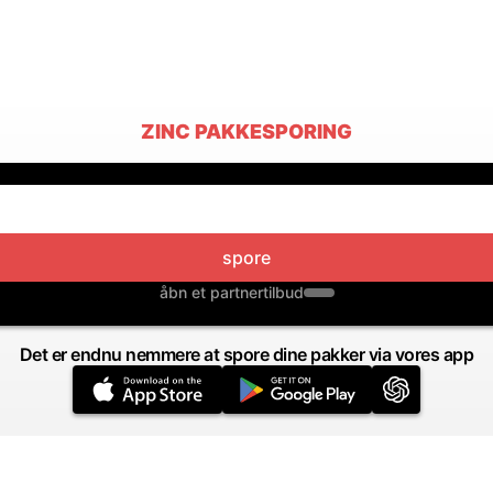
ZINC PAKKESPORING
spore
åbn et partnertilbud
Det er endnu nemmere at spore dine pakker via vores app