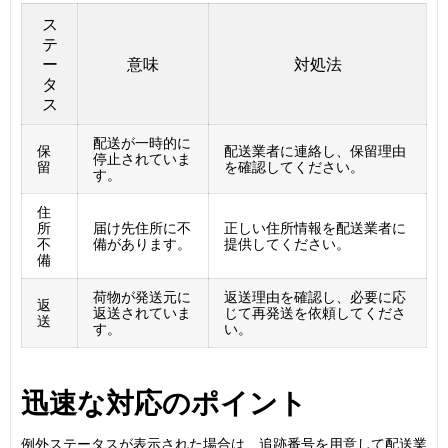
ス
テ
ー
意味
対処法
タ
ス
配送が一時的に
保
配送業者に連絡し、保留理由
停止されていま
留
を確認してください。
す。
住
所
届け先住所に不
正しい住所情報を配送業者に
不
備があります。
提供してください。
備
荷物が発送元に
返送理由を確認し、必要に応
返
返送されていま
じて再発送を依頼してくださ
送
す。
い。
迅速な対応のポイント
例外ステータスが表示された場合は、追跡番号を用意して配送業