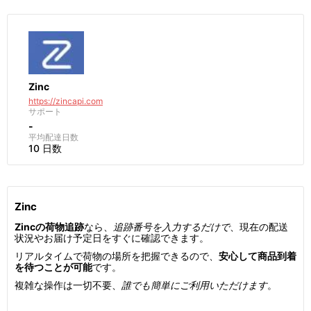
Zinc
https://zincapi.com
サポート
-
平均配達日数
10 日数
Zinc
Zincの荷物追跡
なら、
追跡番号を入力するだけで
、現在の配送
状況やお届け予定日をすぐに確認できます。
リアルタイムで荷物の場所を把握できるので、
安心して商品到着
を待つことが可能
です。
複雑な操作は一切不要、
誰でも簡単にご利用いただけます
。