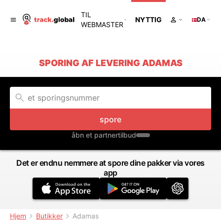
TIL
NYTTIG
DA
WEBMASTER
SPORING AF LEVERING ADAMAS
spore
åbn et partnertilbud
Det er endnu nemmere at spore dine pakker via vores
app
Hjem
Butikker
Adamas