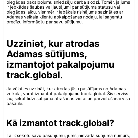
piegādes pakalpojumu sniedzēju darba slodzi. Tomēr, ja jums
ir jebkādas šaubas vai jautājumi par sūtījuma statusu vai
piegādes laiku, vienmēr ir labākais risinājums sazināties ar
Adamas veikala klientu apkalpošanas nodaļu, lai saņemtu
precīzu informāciju par savu sūtījumu.
Uzziniet, kur atrodas
Adamas sūtījums,
izmantojot pakalpojumu
track.global.
Ja vēlaties uzzināt, kur atrodas jūsu pasūtījums no Adamas
veikala, varat izmantot pakalpojumu track.global. Šis serviss
ļauj sekot līdzi sūtījuma atrašanās vietai un pārvietošanai visā
pasaulē.
Kā izmantot track.global?
Lai izsekotu savu pasūtījumu, jums jāievada sūtījuma numurs,