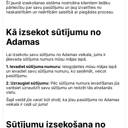
Šī jaunā izsekošanas sistēma nodrošina klientiem lielāku
pārliecību par savu pasūtījumu un ļauj izvairīties no
neskaidrībām un neērtībām saistībā ar piegādes procesu.
Kā izsekot sūtījumu no
Adamas
Lai izsekotu savu sūtījumu no Adamas veikala, jums ir
jāievada sūtījuma numurs mūsu mājas lapā.
1. Ievadiet sūtījuma numuru:
Ielogojieties mūsu mājas lapā
un ievadiet savu sūtījuma numuru, ko saņēmāt, veicot
pasūtījumu.
2. Uzraugiet sūtījumu:
Pēc sūtījuma numura ievadīšanas jūs
varēsiet uzraudzīt savu sūtījumu un redzēt tās atrašanās
vietu.
Šajā veidā jūs varat būt droši, ka jūsu pasūtījums no Adamas
veikala ir ceļā uz jums!
Sūtījumu izsekošana no