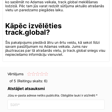
ko saņēmāt no Adamas veikala, track.global meklēšanas
lodziņā. Pēc tam jūs varat redzēt sūtījuma aktuālo atrašanās
vietu un paredzamo piegādes laiku.
Kāpēc izvēlēties
track.global?
Šis pakalpojums piedāvā ātru un ērtu veidu, kā sekot līdzi
savam pasūtījumam no Adamas veikala. Jums nav
jāuztraucas par tā atrašanās vietu, jo track.global sniegs visu
nepieciešamo informāciju vienuviet.
Vērtējums
of 5 (Reitingu skaits:
6
)
Atstājiet atsauksmi
Jūsu e-pasta adrese netiks publicēta. Obligātie lauki ir atzīmēti *