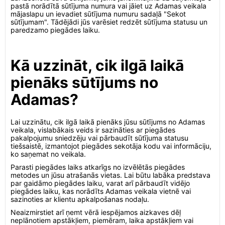
pastā norādītā sūtījuma numura vai jāiet uz Adamas veikala
mājaslapu un ievadiet sūtījuma numuru sadaļā "Sekot
sūtījumam". Tādējādi jūs varēsiet redzēt sūtījuma statusu un
paredzamo piegādes laiku.
Kā uzzināt, cik ilgā laikā
pienāks sūtījums no
Adamas?
Lai uzzinātu, cik ilgā laikā pienāks jūsu sūtījums no Adamas
veikala, vislabākais veids ir sazināties ar piegādes
pakalpojumu sniedzēju vai pārbaudīt sūtījuma statusu
tiešsaistē, izmantojot piegādes sekotāja kodu vai informāciju,
ko saņemat no veikala.
Parasti piegādes laiks atkarīgs no izvēlētās piegādes
metodes un jūsu atrašanās vietas. Lai būtu labāka predstava
par gaidāmo piegādes laiku, varat arī pārbaudīt vidējo
piegādes laiku, kas norādīts Adamas veikala vietnē vai
sazinoties ar klientu apkalpošanas nodaļu.
Neaizmirstiet arī ņemt vērā iespējamos aizkaves dēļ
neplānotiem apstākļiem, piemēram, laika apstākļiem vai