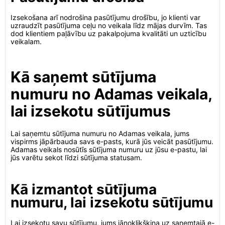
Izsekošana arī nodrošina pasūtījumu drošību, jo klienti var
uzraudzīt pasūtījuma ceļu no veikala līdz mājas durvīm. Tas
dod klientiem paļāvību uz pakalpojuma kvalitāti un uzticību
veikalam.
Kā saņemt sūtījuma
numuru no Adamas veikala,
lai izsekotu sūtījumus
Lai saņemtu sūtījuma numuru no Adamas veikala, jums
vispirms jāpārbauda savs e-pasts, kurā jūs veicāt pasūtījumu.
Adamas veikals nosūtīs sūtījuma numuru uz jūsu e-pastu, lai
jūs varētu sekot līdzi sūtījuma statusam.
Kā izmantot sūtījuma
numuru, lai izsekotu sūtījumu
Lai izsekotu savu sūtījumu, jums jānoklikšķina uz saņemtajā e-