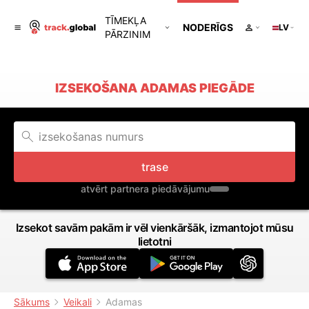
TĪMEKĻA
NODERĪGS
LV
PĀRZINIM
IZSEKOŠANA ADAMAS PIEGĀDE
trase
atvērt partnera piedāvājumu
Izsekot savām pakām ir vēl vienkāršāk, izmantojot mūsu
lietotni
Sākums
Veikali
Adamas