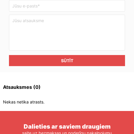
SŪTĪT
Atsauksmes
(0)
Nekas netika atrasts.
Dalieties ar saviem draugiem
saite uz bezmaksas un noderīgu pakalpojumu