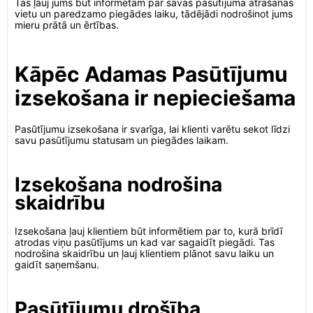
Tas ļauj jums būt informētam par savas pasūtījuma atrašanās
vietu un paredzamo piegādes laiku, tādējādi nodrošinot jums
mieru prātā un ērtības.
Kāpēc Adamas Pasūtījumu
izsekošana ir nepieciešama
Pasūtījumu izsekošana ir svarīga, lai klienti varētu sekot līdzi
savu pasūtījumu statusam un piegādes laikam.
Izsekošana nodrošina
skaidrību
Izsekošana ļauj klientiem būt informētiem par to, kurā brīdī
atrodas viņu pasūtījums un kad var sagaidīt piegādi. Tas
nodrošina skaidrību un ļauj klientiem plānot savu laiku un
gaidīt saņemšanu.
Pasūtījumu drošība