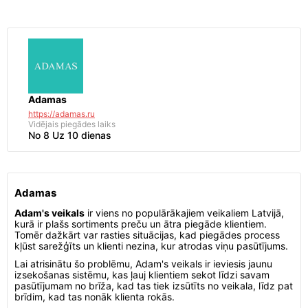
Adamas
https://adamas.ru
Vidējais piegādes laiks
No 8 Uz 10 dienas
Adamas
Adam's veikals
ir viens no populārākajiem veikaliem Latvijā,
kurā ir plašs sortiments preču un ātra piegāde klientiem.
Tomēr dažkārt var rasties situācijas, kad piegādes process
kļūst sarežģīts un klienti nezina, kur atrodas viņu pasūtījums.
Lai atrisinātu šo problēmu, Adam's veikals ir ieviesis jaunu
izsekošanas sistēmu, kas ļauj klientiem sekot līdzi savam
pasūtījumam no brīža, kad tas tiek izsūtīts no veikala, līdz pat
brīdim, kad tas nonāk klienta rokās.