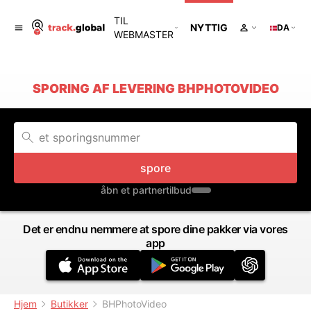
TIL
NYTTIG
DA
WEBMASTER
SPORING AF LEVERING BHPHOTOVIDEO
spore
åbn et partnertilbud
Det er endnu nemmere at spore dine pakker via vores
app
Hjem
Butikker
BHPhotoVideo