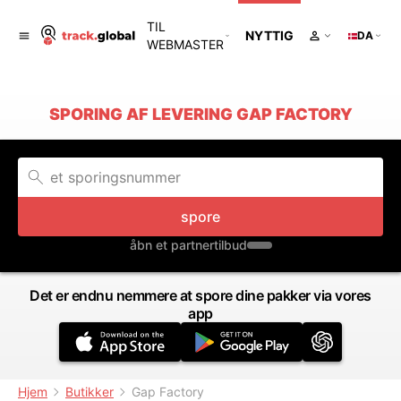
TIL
NYTTIG
DA
WEBMASTER
SPORING AF LEVERING GAP FACTORY
spore
åbn et partnertilbud
Det er endnu nemmere at spore dine pakker via vores
app
Hjem
Butikker
Gap Factory