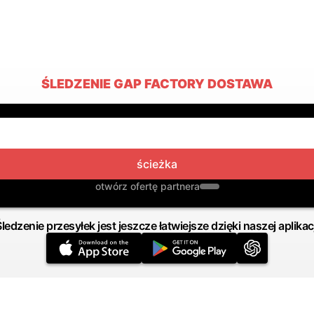
ŚLEDZENIE GAP FACTORY DOSTAWA
ścieżka
otwórz ofertę partnera
Śledzenie przesyłek jest jeszcze łatwiejsze dzięki naszej aplikacj