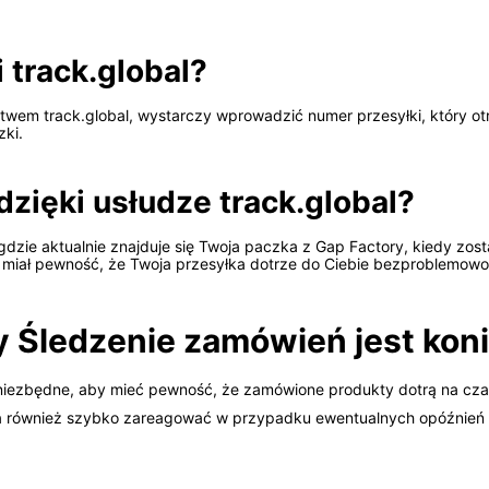
 track.global?
wem track.global, wystarczy wprowadzić numer przesyłki, który otrz
zki.
zięki usłudze track.global?
gdzie aktualnie znajduje się Twoja paczka z Gap Factory, kiedy zos
z miał pewność, że Twoja przesyłka dotrze do Ciebie bezproblemowo
y Śledzenie zamówień jest kon
t niezbędne, aby mieć pewność, że zamówione produkty dotrą na cza
a również szybko zareagować w przypadku ewentualnych opóźnień 