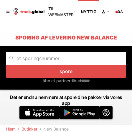
TIL
NYTTIG
DA
WEBMASTER
SPORING AF LEVERING NEW BALANCE
spore
åbn et partnertilbud
Det er endnu nemmere at spore dine pakker via vores
app
Hjem
Butikker
New Balance