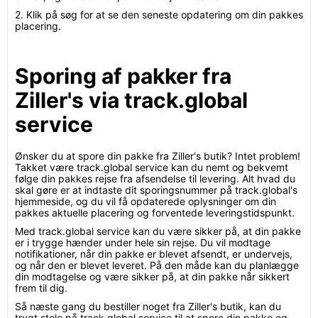
2. Klik på søg for at se den seneste opdatering om din pakkes
placering.
Sporing af pakker fra
Ziller's via track.global
service
Ønsker du at spore din pakke fra Ziller's butik? Intet problem!
Takket være track.global service kan du nemt og bekvemt
følge din pakkes rejse fra afsendelse til levering. Alt hvad du
skal gøre er at indtaste dit sporingsnummer på track.global's
hjemmeside, og du vil få opdaterede oplysninger om din
pakkes aktuelle placering og forventede leveringstidspunkt.
Med track.global service kan du være sikker på, at din pakke
er i trygge hænder under hele sin rejse. Du vil modtage
notifikationer, når din pakke er blevet afsendt, er undervejs,
og når den er blevet leveret. På den måde kan du planlægge
din modtagelse og være sikker på, at din pakke når sikkert
frem til dig.
Så næste gang du bestiller noget fra Ziller's butik, kan du
trygt stole på track.global service til at spore din pakke og