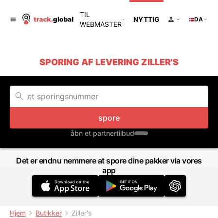
TIL
NYTTIG
DA
WEBMASTER
SPORING AF LEVERING ZILLER'S
spore
åbn et partnertilbud
Det er endnu nemmere at spore dine pakker via vores
app
Hjem
Butikker
Ziller's