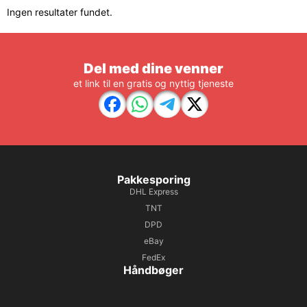
Ingen resultater fundet.
Del med dine venner
et link til en gratis og nyttig tjeneste
Pakkesporing
DHL Express
TNT
DPD
eBay
FedEx
Håndbøger