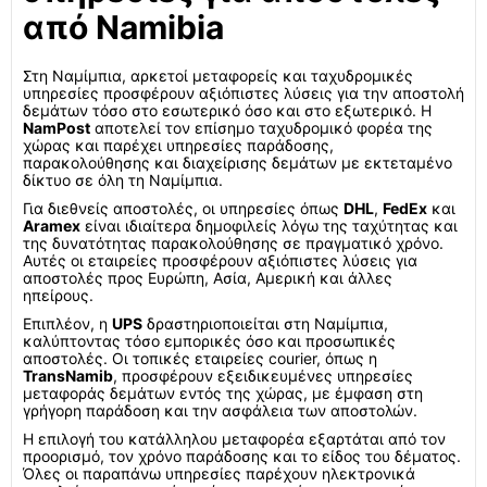
από Namibia
Στη Ναμίμπια, αρκετοί μεταφορείς και ταχυδρομικές
υπηρεσίες προσφέρουν αξιόπιστες λύσεις για την αποστολή
δεμάτων τόσο στο εσωτερικό όσο και στο εξωτερικό. Η
NamPost
αποτελεί τον επίσημο ταχυδρομικό φορέα της
χώρας και παρέχει υπηρεσίες παράδοσης,
παρακολούθησης και διαχείρισης δεμάτων με εκτεταμένο
δίκτυο σε όλη τη Ναμίμπια.
Για διεθνείς αποστολές, οι υπηρεσίες όπως
DHL
,
FedEx
και
Aramex
είναι ιδιαίτερα δημοφιλείς λόγω της ταχύτητας και
της δυνατότητας παρακολούθησης σε πραγματικό χρόνο.
Αυτές οι εταιρείες προσφέρουν αξιόπιστες λύσεις για
αποστολές προς Ευρώπη, Ασία, Αμερική και άλλες
ηπείρους.
Επιπλέον, η
UPS
δραστηριοποιείται στη Ναμίμπια,
καλύπτοντας τόσο εμπορικές όσο και προσωπικές
αποστολές. Οι τοπικές εταιρείες courier, όπως η
TransNamib
, προσφέρουν εξειδικευμένες υπηρεσίες
μεταφοράς δεμάτων εντός της χώρας, με έμφαση στη
γρήγορη παράδοση και την ασφάλεια των αποστολών.
Η επιλογή του κατάλληλου μεταφορέα εξαρτάται από τον
προορισμό, τον χρόνο παράδοσης και το είδος του δέματος.
Όλες οι παραπάνω υπηρεσίες παρέχουν ηλεκτρονικά