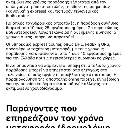
εκτιμώμενος χρόνος παράδοσης εξαρτάται από τον
επιλεγμένο τρόπο αποστολής, το είδος της υπηρεσίας
(κανονική ή express) και τις τυχόν τελωνειακές
διαδικασίες.
Για απλές ταχυδρομικές αποστολές, η παράδοση συνήθως
διαρκεί από 10 έως 25 εργάσιμες ημέρες. Σε περιπτώσεις
καθυστερήσεων λόγω τελωνείου ή αυξημένης κίνησης, ο
χρόνος αυτός μπορεί να παραταθεί.
Οι υπηρεσίες express courier, όπως DHL, FedEx ή UPS,
προσφέρουν ταχύτερη μεταφορά, με τους χρόνους
παράδοσης να κυμαίνονται από 4 έως 10 εργάσιμες ημέρες
για την Ελλάδα και τις περισσότερες ευρωπαϊκές χώρες.
Είναι σημαντικό να λαμβάνεται υπόψη ότι ο τελικός χρόνος
παράδοσης μπορεί να επηρεαστεί από ελέγχους στα
τελωνεία, τοπικές αργίες ή απρόβλεπτες καταστάσεις. Η
παρακολούθηση της αποστολής online παρέχει ενημέρωση
για την πορεία του δέματος και πιθανές αλλαγές στο
εκτιμώμενο χρονοδιάγραμμα.
Παράγοντες που
επηρεάζουν τον χρόνο
μεταφοράς (δρομολόγιο,