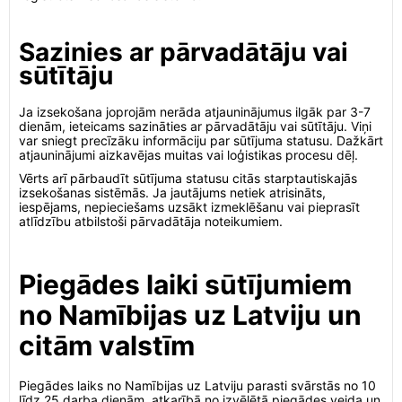
Sazinies ar pārvadātāju vai
sūtītāju
Ja izsekošana joprojām nerāda atjauninājumus ilgāk par 3-7
dienām, ieteicams sazināties ar pārvadātāju vai sūtītāju. Viņi
var sniegt precīzāku informāciju par sūtījuma statusu. Dažkārt
atjauninājumi aizkavējas muitas vai loģistikas procesu dēļ.
Vērts arī pārbaudīt sūtījuma statusu citās starptautiskajās
izsekošanas sistēmās. Ja jautājums netiek atrisināts,
iespējams, nepieciešams uzsākt izmeklēšanu vai pieprasīt
atlīdzību atbilstoši pārvadātāja noteikumiem.
Piegādes laiki sūtījumiem
no Namībijas uz Latviju un
citām valstīm
Piegādes laiks no Namībijas uz Latviju parasti svārstās no 10
līdz 25 darba dienām, atkarībā no izvēlētā piegādes veida un