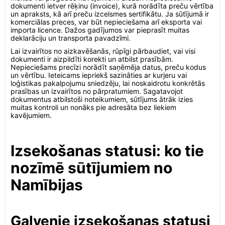
dokumenti ietver rēķinu (invoice), kurā norādīta preču vērtība
un apraksts, kā arī preču izcelsmes sertifikātu. Ja sūtījumā ir
komerciālas preces, var būt nepieciešama arī eksporta vai
importa licence. Dažos gadījumos var pieprasīt muitas
deklarāciju un transporta pavadzīmi.
Lai izvairītos no aizkavēšanās, rūpīgi pārbaudiet, vai visi
dokumenti ir aizpildīti korekti un atbilst prasībām.
Nepieciešams precīzi norādīt saņēmēja datus, preču kodus
un vērtību. Ieteicams iepriekš sazināties ar kurjeru vai
loģistikas pakalpojumu sniedzēju, lai noskaidrotu konkrētās
prasības un izvairītos no pārpratumiem. Sagatavojot
dokumentus atbilstoši noteikumiem, sūtījums ātrāk izies
muitas kontroli un nonāks pie adresāta bez liekiem
kavējumiem.
Izsekošanas statusi: ko tie
nozīmē sūtījumiem no
Namībijas
Galvenie izsekošanas statusi