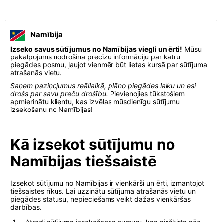
Namībija
Izseko savus sūtījumus no Namībijas viegli un ērti!
Mūsu
pakalpojums nodrošina precīzu informāciju par katru
piegādes posmu, ļaujot vienmēr būt lietas kursā par sūtījuma
atrašanās vietu.
Saņem paziņojumus reāllaikā, plāno piegādes laiku un esi
drošs par savu preču drošību.
Pievienojies tūkstošiem
apmierinātu klientu, kas izvēlas mūsdienīgu sūtījumu
izsekošanu no Namībijas!
Kā izsekot sūtījumu no
Namībijas tiešsaistē
Izsekot sūtījumu no Namībijas ir vienkārši un ērti, izmantojot
tiešsaistes rīkus. Lai uzzinātu sūtījuma atrašanās vietu un
piegādes statusu, nepieciešams veikt dažas vienkāršas
darbības.
Atrodi sūtījuma izsekošanas numuru, kas piešķirts pēc