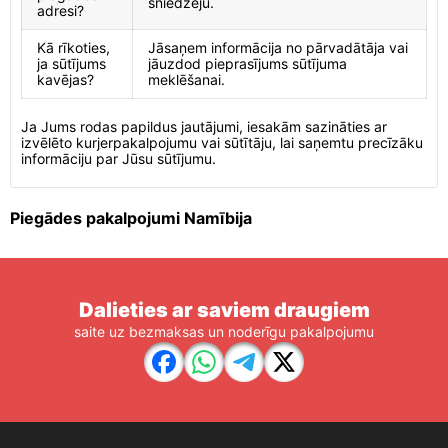
sniedzēju.
adresi?
Kā rīkoties,
Jāsaņem informācija no pārvadātāja vai
ja sūtījums
jāuzdod pieprasījums sūtījuma
kavējas?
meklēšanai.
Ja Jums rodas papildus jautājumi, iesakām sazināties ar
izvēlēto kurjerpakalpojumu vai sūtītāju, lai saņemtu precīzāku
informāciju par Jūsu sūtījumu.
Piegādes pakalpojumi Namībija
Dalieties ar saviem draugiem
saite uz bezmaksas un noderīgu pakalpojumu