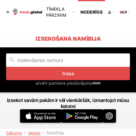
TĪMEKĻA
NODERĪGS
LV
PĀRZINIM
IZSEKOŠANA NAMĪBIJA
trase
atvērt partnera piedāvājumu
Izsekot savām pakām ir vēl vienkāršāk, izmantojot mūsu
lietotni
Sākums
Valstis
Namībija