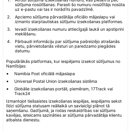
sūtījuma nosūtīšanas. Parasti šo numuru nosūtītājs nosūta
uz e-pastu vai tas ir norādīts pavadzīmē.
Apciemo sūtījuma pārvadātāja oficiālo mājaslapu vai
izmanto starptautiskas sūtījumu izsekošanas platformas.
Ievadi izsekošanas numuru attiecīgajā laukā un apstiprini
meklēšanu.
Pārbaudi informāciju par sūtījuma pašreizējo atrašanās
vietu, pārvietošanās vēsturi un paredzamo piegādes
datumu.
Populārākās platformas, kur iespējams izsekot sūtījumus no
Namībijas:
Namibia Post oficiālā mājaslapa
Universal Postal Union izsekošanas sistēma
Globālie izsekošanas portāli, piemēram, 17Track vai
Track24
Izmantojot tiešsaistes izsekošanas iespējas, iespējams sekot
līdzi sūtījuma statusam reāllaikā un savlaicīgi plānot tā
saņemšanu. Gadījumā, ja rodas neskaidrības vai sūtījums
kavējas, ieteicams sazināties ar sūtījuma pārvadātāja klientu
atbalsta dienestu.