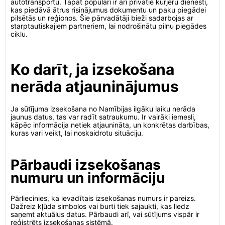
autotransportu. Tāpat populāri ir arī privātie kurjeru dienesti,
kas piedāvā ātrus risinājumus dokumentu un paku piegādei
pilsētās un reģionos. Šie pārvadātāji bieži sadarbojas ar
starptautiskajiem partneriem, lai nodrošinātu pilnu piegādes
ciklu.
Ko darīt, ja izsekošana
nerāda atjauninājumus
Ja sūtījuma izsekošana no Namībijas ilgāku laiku nerāda
jaunus datus, tas var radīt satraukumu. Ir vairāki iemesli,
kāpēc informācija netiek atjaunināta, un konkrētas darbības,
kuras vari veikt, lai noskaidrotu situāciju.
Pārbaudi izsekošanas
numuru un informāciju
Pārliecinies, ka ievadītais izsekošanas numurs ir pareizs.
Dažreiz kļūda simbolos vai burti tiek sajaukti, kas liedz
saņemt aktuālus datus. Pārbaudi arī, vai sūtījums vispār ir
reģistrēts izsekošanas sistēmā.