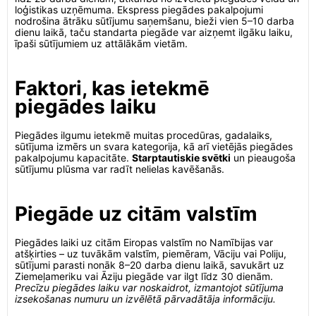
loģistikas uzņēmuma. Ekspress piegādes pakalpojumi
nodrošina ātrāku sūtījumu saņemšanu, bieži vien 5–10 darba
dienu laikā, taču standarta piegāde var aizņemt ilgāku laiku,
īpaši sūtījumiem uz attālākām vietām.
Faktori, kas ietekmē
piegādes laiku
Piegādes ilgumu ietekmē muitas procedūras, gadalaiks,
sūtījuma izmērs un svara kategorija, kā arī vietējās piegādes
pakalpojumu kapacitāte.
Starptautiskie svētki
un pieaugoša
sūtījumu plūsma var radīt nelielas kavēšanās.
Piegāde uz citām valstīm
Piegādes laiki uz citām Eiropas valstīm no Namībijas var
atšķirties – uz tuvākām valstīm, piemēram, Vāciju vai Poliju,
sūtījumi parasti nonāk 8–20 darba dienu laikā, savukārt uz
Ziemeļameriku vai Āziju piegāde var ilgt līdz 30 dienām.
Precīzu piegādes laiku var noskaidrot, izmantojot sūtījuma
izsekošanas numuru un izvēlētā pārvadātāja informāciju.