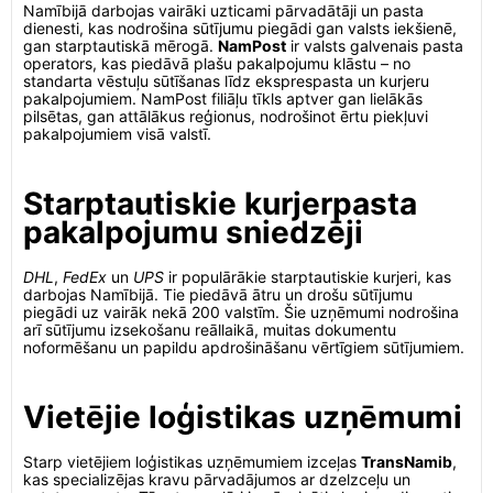
Namībijā darbojas vairāki uzticami pārvadātāji un pasta
dienesti, kas nodrošina sūtījumu piegādi gan valsts iekšienē,
gan starptautiskā mērogā.
NamPost
ir valsts galvenais pasta
operators, kas piedāvā plašu pakalpojumu klāstu – no
standarta vēstuļu sūtīšanas līdz eksprespasta un kurjeru
pakalpojumiem. NamPost filiāļu tīkls aptver gan lielākās
pilsētas, gan attālākus reģionus, nodrošinot ērtu piekļuvi
pakalpojumiem visā valstī.
Starptautiskie kurjerpasta
pakalpojumu sniedzēji
DHL
,
FedEx
un
UPS
ir populārākie starptautiskie kurjeri, kas
darbojas Namībijā. Tie piedāvā ātru un drošu sūtījumu
piegādi uz vairāk nekā 200 valstīm. Šie uzņēmumi nodrošina
arī sūtījumu izsekošanu reāllaikā, muitas dokumentu
noformēšanu un papildu apdrošināšanu vērtīgiem sūtījumiem.
Vietējie loģistikas uzņēmumi
Starp vietējiem loģistikas uzņēmumiem izceļas
TransNamib
,
kas specializējas kravu pārvadājumos ar dzelzceļu un