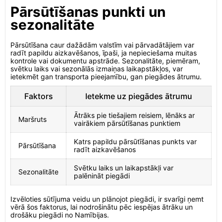
Pārsūtīšanas punkti un
sezonalitāte
Pārsūtīšana caur dažādām valstīm vai pārvadātājiem var
radīt papildu aizkavēšanos, īpaši, ja nepieciešama muitas
kontrole vai dokumentu apstrāde. Sezonalitāte, piemēram,
svētku laiks vai sezonālās izmaiņas laikapstākļos, var
ietekmēt gan transporta pieejamību, gan piegādes ātrumu.
Faktors
Ietekme uz piegādes ātrumu
Ātrāks pie tiešajiem reisiem, lēnāks ar
Maršruts
vairākiem pārsūtīšanas punktiem
Katrs papildu pārsūtīšanas punkts var
Pārsūtīšana
radīt aizkavēšanos
Svētku laiks un laikapstākļi var
Sezonalitāte
palēnināt piegādi
Izvēloties sūtījuma veidu un plānojot piegādi, ir svarīgi ņemt
vērā šos faktorus, lai nodrošinātu pēc iespējas ātrāku un
drošāku piegādi no Namībijas.