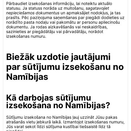
Pārbaudiet izsekošanas informāciju, lai noteiktu aktuālo
statusu. Ja statuss norāda uz muitošanu,
sagatavojiet
nepieciešamos dokumentus
un apmaksājiet nodokļus, ja tas
prasīts. Pēc paziņojuma saņemšanas par piegādi dodieties uz
norādīto pasta nodaļu vai pakomātu ar personu apliecinošu
dokumentu. Ja rodas aizkavēšanās vai neskaidrības,
sazinieties ar piegādātāju vai pārvadātāju, norādot
izsekošanas numuru.
Biežāk uzdotie jautājumi
par sūtījumu izsekošanu no
Namībijas
Kā darbojas sūtījumu
izsekošana no Namībijas?
Sūtījumu izsekošana no Namībijas ļauj uzzināt Jūsu pakas
atrašanās vietu jebkurā laikā. Izmantojot izsekošanas numuru,
Jūs varat sekot līdzi sūtījuma kustībai tiešsaistē līdz tā