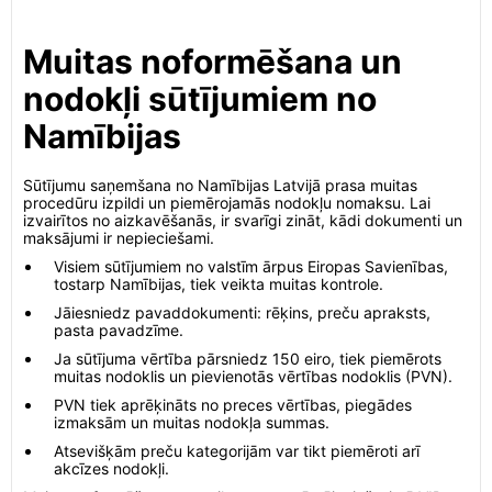
Muitas noformēšana un
nodokļi sūtījumiem no
Namībijas
Sūtījumu saņemšana no Namībijas Latvijā prasa muitas
procedūru izpildi un piemērojamās nodokļu nomaksu. Lai
izvairītos no aizkavēšanās, ir svarīgi zināt, kādi dokumenti un
maksājumi ir nepieciešami.
Visiem sūtījumiem no valstīm ārpus Eiropas Savienības,
tostarp Namībijas, tiek veikta muitas kontrole.
Jāiesniedz pavaddokumenti: rēķins, preču apraksts,
pasta pavadzīme.
Ja sūtījuma vērtība pārsniedz 150 eiro, tiek piemērots
muitas nodoklis un pievienotās vērtības nodoklis (PVN).
PVN tiek aprēķināts no preces vērtības, piegādes
izmaksām un muitas nodokļa summas.
Atsevišķām preču kategorijām var tikt piemēroti arī
akcīzes nodokļi.