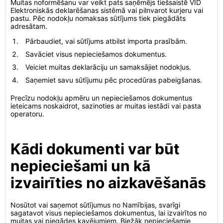
Muitas noformēšanu var veikt pats saņēmējs tiešsaistē VID
Elektroniskās deklarēšanas sistēmā vai pilnvarot kurjeru vai
pastu. Pēc nodokļu nomaksas sūtījums tiek piegādāts
adresātam.
Pārbaudiet, vai sūtījums atbilst importa prasībām.
Savāciet visus nepieciešamos dokumentus.
Veiciet muitas deklarāciju un samaksājiet nodokļus.
Saņemiet savu sūtījumu pēc procedūras pabeigšanas.
Precīzu nodokļu apmēru un nepieciešamos dokumentus
ieteicams noskaidrot, sazinoties ar muitas iestādi vai pasta
operatoru.
Kādi dokumenti var būt
nepieciešami un kā
izvairīties no aizkavēšanās
Nosūtot vai saņemot sūtījumus no Namībijas, svarīgi
sagatavot visus nepieciešamos dokumentus, lai izvairītos no
muitas vai piegādes kavējumiem. Biežāk nepieciešamie