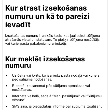
Kur atrast izsekošanas
numuru un kā to pareizi
ievadīt
Izsekošanas numurs ir unikāls kods, kas ļauj sekot sūtījuma
atrašanās vietai un statusam. To piešķir sūtījuma nosūtītājs
vai kurjerpasta pakalpojumu sniedzējs.
Kur meklēt izsekošanas
numuru
Uz čeka vai kvīts, ko izsniedz pasta nodaļā vai kurjers
pēc sūtījuma nodošanas.
E-pastā, ko saņemat pēc sūtījuma apmaksas vai
nosūtīšanas.
Interneta veikalā, sadaļā “Mani pasūtījumi” vai “Sūtījumu
vēsture”.
SMS ziņā, ja piegādātājs informē par sūtījuma izsūtīšanu.