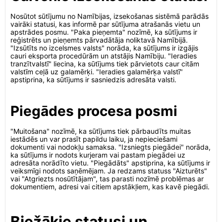
Nosūtot sūtījumu no Namībijas, izsekošanas sistēmā parādās
vairāki statusi, kas informē par sūtījuma atrašanās vietu un
apstrādes posmu. "Paka pieņemta" nozīmē, ka sūtījums ir
reģistrēts un pieņemts pārvadātāja noliktavā Namībijā.
"Izsūtīts no izcelsmes valsts" norāda, ka sūtījums ir izgājis
cauri eksporta procedūrām un atstājis Namībiju. "Ieradies
tranzītvalstī" liecina, ka sūtījums tiek pārvietots caur citām
valstīm ceļā uz galamērķi. "Ieradies galamērķa valstī"
apstiprina, ka sūtījums ir sasniedzis adresāta valsti.
Piegādes procesa posmi
"Muitošana" nozīmē, ka sūtījums tiek pārbaudīts muitas
iestādēs un var prasīt papildu laiku, ja nepieciešami
dokumenti vai nodokļu samaksa. "Izsniegts piegādei" norāda,
ka sūtījums ir nodots kurjeram vai pastam piegādei uz
adresāta norādīto vietu. "Piegādāts" apstiprina, ka sūtījums ir
veiksmīgi nodots saņēmējam. Ja redzams statuss "Aizturēts"
vai "Atgriezts nosūtītājam", tas parasti nozīmē problēmas ar
dokumentiem, adresi vai citiem apstākļiem, kas kavē piegādi.
Biežākie statusi un