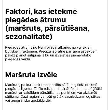
Faktori, kas ietekmē
piegādes ātrumu
(maršruts, pārsūtīšana,
sezonalitāte)
Piegādes ātrums no Namībijas ir atkarīgs no vairākiem
būtiskiem faktoriem. Precīza izpratne par šiem aspektiem
palīdz plānot sūtījuma laiku un izvēlēties piemērotāko
piegādes veidu.
Maršruta izvēle
Maršruts, pa kuru tiek transportēts sūtījums, tieši ietekmē
piegādes ilgumu. Tiešie reisi parasti ir ātrāki, bet sarežģītāki
maršruti ar vairākiem pārsūtīšanas punktiem var aizkavēt
sūtījumu. Daži reģioni var būt grūtāk sasniedzami loģistikas
vai ģeogrāfisko apstākļu dēļ.