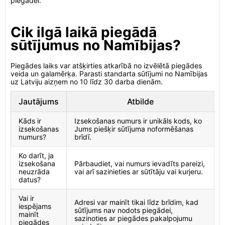
piegādei.
Cik ilgā laikā piegādā
sūtījumus no Namībijas?
Piegādes laiks var atšķirties atkarībā no izvēlētā piegādes
veida un galamērķa. Parasti standarta sūtījumi no Namībijas
uz Latviju aizņem no 10 līdz 30 darba dienām.
Jautājums
Atbilde
Kāds ir
Izsekošanas numurs ir unikāls kods, ko
izsekošanas
Jums piešķir sūtījuma noformēšanas
numurs?
brīdī.
Ko darīt, ja
izsekošana
Pārbaudiet, vai numurs ievadīts pareizi,
neuzrāda
vai arī sazinieties ar sūtītāju vai kurjeru.
datus?
Vai ir
Adresi var mainīt tikai līdz brīdim, kad
iespējams
sūtījums nav nodots piegādei,
mainīt
sazinoties ar piegādes pakalpojumu
piegādes