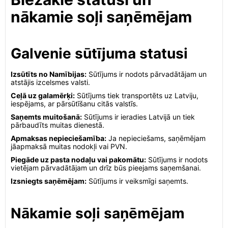
nākamie soļi saņēmējam
Galvenie sūtījuma statusi
Izsūtīts no Namībijas:
Sūtījums ir nodots pārvadātājam un
atstājis izcelsmes valsti.
Ceļā uz galamērķi:
Sūtījums tiek transportēts uz Latviju,
iespējams, ar pārsūtīšanu citās valstīs.
Saņemts muitošanā:
Sūtījums ir ieradies Latvijā un tiek
pārbaudīts muitas dienestā.
Apmaksas nepieciešamība:
Ja nepieciešams, saņēmējam
jāapmaksā muitas nodokļi vai PVN.
Piegāde uz pasta nodaļu vai pakomātu:
Sūtījums ir nodots
vietējam pārvadātājam un drīz būs pieejams saņemšanai.
Izsniegts saņēmējam:
Sūtījums ir veiksmīgi saņemts.
Nākamie soļi saņēmējam