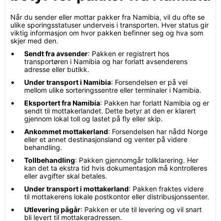
Når du sender eller mottar pakker fra Namibia, vil du ofte se
ulike sporingsstatuser underveis i transporten. Hver status gir
viktig informasjon om hvor pakken befinner seg og hva som
skjer med den.
Sendt fra avsender
: Pakken er registrert hos
transportøren i Namibia og har forlatt avsenderens
adresse eller butikk.
Under transport i Namibia
: Forsendelsen er på vei
mellom ulike sorteringssentre eller terminaler i Namibia.
Eksportert fra Namibia
: Pakken har forlatt Namibia og er
sendt til mottakerlandet. Dette betyr at den er klarert
gjennom lokal toll og lastet på fly eller skip.
Ankommet mottakerland
: Forsendelsen har nådd Norge
eller et annet destinasjonsland og venter på videre
behandling.
Tollbehandling
: Pakken gjennomgår tollklarering. Her
kan det ta ekstra tid hvis dokumentasjon må kontrolleres
eller avgifter skal betales.
Under transport i mottakerland
: Pakken fraktes videre
til mottakerens lokale postkontor eller distribusjonssenter.
Utlevering pågår
: Pakken er ute til levering og vil snart
bli levert til mottakeradressen.