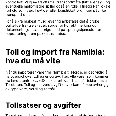
kontrollert. Valg av fraktfirma, transportmåte (luft eller sjø), og
eventuelle mellomlagre spiller også en rolle. I tillegg kan lokale
forhold som vær, høytider eller logistikkutfordringer påvirke
transporttiden.
For å sikre raskest mulig levering anbefales det å bruke
pålitelige fraktselskaper, sørge for korrekt merking og
dokumentasjon, samt følge med på sporingstjenester for
oppdateringer om pakkenes status.
Toll og import fra Namibia:
hva du må vite
Når du importerer varer fra Namibia til Norge, er det viktig å
ha oversikt over tollregler og avgifter. Alle varer som kommer
fra land utenfor EU/EØS, inkludert Namibia, må deklareres til
Tolletaten. Toll og merverdiavgift (mva) kan påløpe avhengig
av type vare, verdi og formål.
Tollsatser og avgifter
Tollsatsen varierer ut fra hvilken varekategori du importerer.