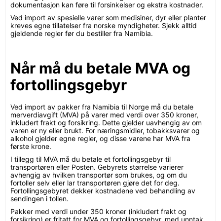
dokumentasjon kan føre til forsinkelser og ekstra kostnader.
Ved import av spesielle varer som medisiner, dyr eller planter
kreves egne tillatelser fra norske myndigheter. Sjekk alltid
gjeldende regler før du bestiller fra Namibia.
Når må du betale MVA og
fortollingsgebyr
Ved import av pakker fra Namibia til Norge må du betale
merverdiavgift (MVA) på varer med verdi over 350 kroner,
inkludert frakt og forsikring. Dette gjelder uavhengig av om
varen er ny eller brukt. For næringsmidler, tobakksvarer og
alkohol gjelder egne regler, og disse varene har MVA fra
første krone.
I tillegg til MVA må du betale et fortollingsgebyr til
transportøren eller Posten. Gebyrets størrelse varierer
avhengig av hvilken transportør som brukes, og om du
fortoller selv eller lar transportøren gjøre det for deg.
Fortollingsgebyret dekker kostnadene ved behandling av
sendingen i tollen.
Pakker med verdi under 350 kroner (inkludert frakt og
forsikring) er fritatt for MVA og fortollingsgebyr, med unntak