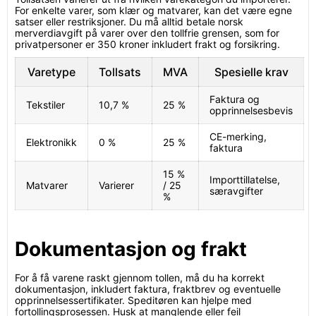
For enkelte varer, som klær og matvarer, kan det være egne
satser eller restriksjoner. Du må alltid betale norsk
merverdiavgift på varer over den tollfrie grensen, som for
privatpersoner er 350 kroner inkludert frakt og forsikring.
Varetype
Tollsats
MVA
Spesielle krav
Faktura og
Tekstiler
10,7 %
25 %
opprinnelsesbevis
CE-merking,
Elektronikk
0 %
25 %
faktura
15 %
Importtillatelse,
Matvarer
Varierer
/ 25
særavgifter
%
Dokumentasjon og frakt
For å få varene raskt gjennom tollen, må du ha korrekt
dokumentasjon, inkludert faktura, fraktbrev og eventuelle
opprinnelsessertifikater. Speditøren kan hjelpe med
fortollingsprosessen. Husk at manglende eller feil