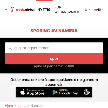
FOR
NYTTIG
NO
WEBANSVARLIG
SPORING AV NAMIBIA
spor
åpne et partnertilbud
Det er enda enklere å spore pakkene dine gjennom
appen vår
Hjem
Land
Namibia