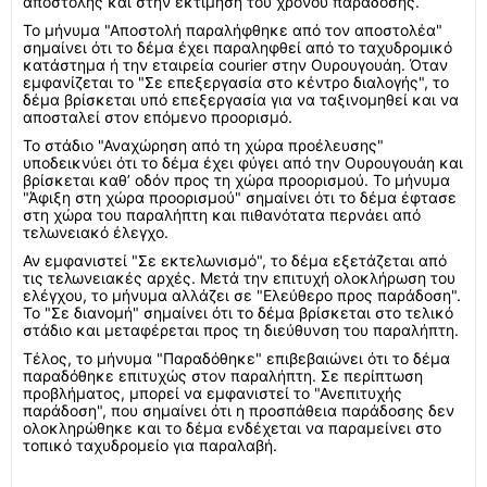
αποστολής και στην εκτίμηση του χρόνου παράδοσης.
Το μήνυμα "Αποστολή παραλήφθηκε από τον αποστολέα"
σημαίνει ότι το δέμα έχει παραληφθεί από το ταχυδρομικό
κατάστημα ή την εταιρεία courier στην Ουρουγουάη. Όταν
εμφανίζεται το "Σε επεξεργασία στο κέντρο διαλογής", το
δέμα βρίσκεται υπό επεξεργασία για να ταξινομηθεί και να
αποσταλεί στον επόμενο προορισμό.
Το στάδιο "Αναχώρηση από τη χώρα προέλευσης"
υποδεικνύει ότι το δέμα έχει φύγει από την Ουρουγουάη και
βρίσκεται καθ’ οδόν προς τη χώρα προορισμού. Το μήνυμα
"Άφιξη στη χώρα προορισμού" σημαίνει ότι το δέμα έφτασε
στη χώρα του παραλήπτη και πιθανότατα περνάει από
τελωνειακό έλεγχο.
Αν εμφανιστεί "Σε εκτελωνισμό", το δέμα εξετάζεται από
τις τελωνειακές αρχές. Μετά την επιτυχή ολοκλήρωση του
ελέγχου, το μήνυμα αλλάζει σε "Ελεύθερο προς παράδοση".
Το "Σε διανομή" σημαίνει ότι το δέμα βρίσκεται στο τελικό
στάδιο και μεταφέρεται προς τη διεύθυνση του παραλήπτη.
Τέλος, το μήνυμα "Παραδόθηκε" επιβεβαιώνει ότι το δέμα
παραδόθηκε επιτυχώς στον παραλήπτη. Σε περίπτωση
προβλήματος, μπορεί να εμφανιστεί το "Ανεπιτυχής
παράδοση", που σημαίνει ότι η προσπάθεια παράδοσης δεν
ολοκληρώθηκε και το δέμα ενδέχεται να παραμείνει στο
τοπικό ταχυδρομείο για παραλαβή.