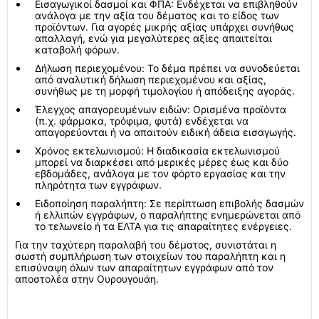
Εισαγωγικοί δασμοί και ΦΠΑ: Ενδέχεται να επιβληθούν
ανάλογα με την αξία του δέματος και το είδος των
προϊόντων. Για αγορές μικρής αξίας υπάρχει συνήθως
απαλλαγή, ενώ για μεγαλύτερες αξίες απαιτείται
καταβολή φόρων.
Δήλωση περιεχομένου: Το δέμα πρέπει να συνοδεύεται
από αναλυτική δήλωση περιεχομένου και αξίας,
συνήθως με τη μορφή τιμολογίου ή απόδειξης αγοράς.
Έλεγχος απαγορευμένων ειδών: Ορισμένα προϊόντα
(π.χ. φάρμακα, τρόφιμα, φυτά) ενδέχεται να
απαγορεύονται ή να απαιτούν ειδική άδεια εισαγωγής.
Χρόνος εκτελωνισμού: Η διαδικασία εκτελωνισμού
μπορεί να διαρκέσει από μερικές μέρες έως και δύο
εβδομάδες, ανάλογα με τον φόρτο εργασίας και την
πληρότητα των εγγράφων.
Ειδοποίηση παραλήπτη: Σε περίπτωση επιβολής δασμών
ή ελλιπών εγγράφων, ο παραλήπτης ενημερώνεται από
το τελωνείο ή τα ΕΛΤΑ για τις απαραίτητες ενέργειες.
Για την ταχύτερη παραλαβή του δέματος, συνιστάται η
σωστή συμπλήρωση των στοιχείων του παραλήπτη και η
επισύναψη όλων των απαραίτητων εγγράφων από τον
αποστολέα στην Ουρουγουάη.