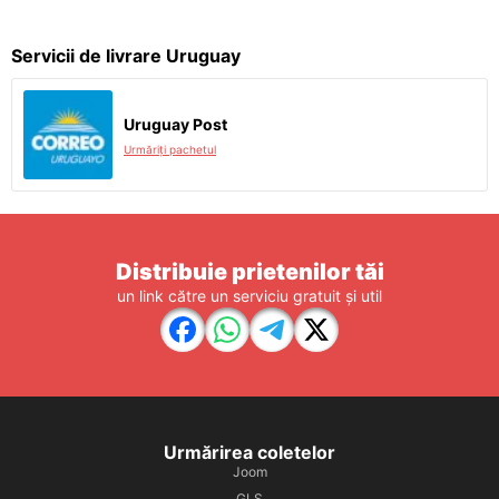
Servicii de livrare Uruguay
Uruguay Post
Urmăriți pachetul
Distribuie prietenilor tăi
un link către un serviciu gratuit și util
Urmărirea coletelor
Joom
GLS