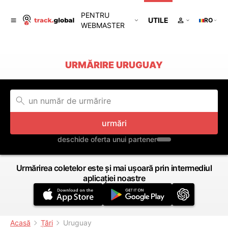
PENTRU
UTILE
RO
WEBMASTER
URMĂRIRE URUGUAY
urmări
deschide oferta unui partener
Urmărirea coletelor este și mai ușoară prin intermediul
aplicației noastre
Acasă
Țări
Uruguay