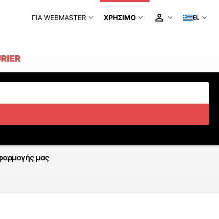
ΓΙΑ WEBMASTER
ΧΡΉΣΙΜΟ
EL
RIER
φαρμογής μας