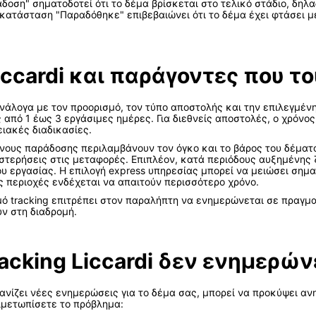
δοση" σηματοδοτεί ότι το δέμα βρίσκεται στο τελικό στάδιο, δηλ
 κατάσταση "Παραδόθηκε" επιβεβαιώνει ότι το δέμα έχει φτάσει μ
ccardi και παράγοντες που τ
ανάλογα με τον προορισμό, τον τύπο αποστολής και την επιλεγμένη
πό 1 έως 3 εργάσιμες ημέρες. Για διεθνείς αποστολές, ο χρόνος 
ιακές διαδικασίες.
νους παράδοσης περιλαμβάνουν τον όγκο και το βάρος του δέματο
στερήσεις στις μεταφορές. Επιπλέον, κατά περιόδους αυξημένης ζ
 εργασίας. Η επιλογή express υπηρεσίας μπορεί να μειώσει σημα
περιοχές ενδέχεται να απαιτούν περισσότερο χρόνο.
 tracking επιτρέπει στον παραλήπτη να ενημερώνεται σε πραγματ
ν στη διαδρομή.
racking Liccardi δεν ενημερών
ανίζει νέες ενημερώσεις για το δέμα σας, μπορεί να προκύψει αν
ιμετωπίσετε το πρόβλημα: