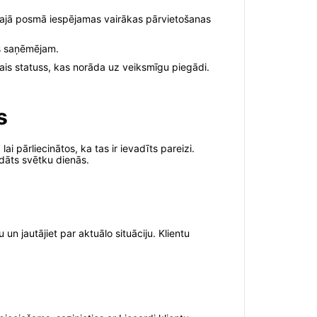
. Šajā posmā iespējamas vairākas pārvietošanas
ts saņēmējam.
ais statuss, kas norāda uz veiksmīgu piegādi.
s
 pārliecinātos, ka tas ir ievadīts pareizi.
ādāts svētku dienās.
un jautājiet par aktuālo situāciju. Klientu