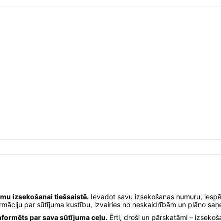
umu izsekošanai tiešsaistē.
Ievadot savu izsekošanas numuru, iesp
rmāciju par sūtījuma kustību, izvairies no neskaidrībām un plāno saņ
nformēts par sava sūtījuma ceļu.
Ērti, droši un pārskatāmi – izsekoš