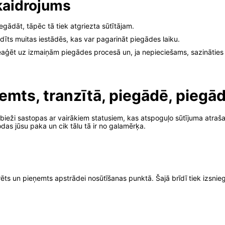
skaidrojums
egādāt, tāpēc tā tiek atgriezta sūtītājam.
dīts muitas iestādēs, kas var pagarināt piegādes laiku.
eaģēt uz izmaiņām piegādes procesā un, ja nepieciešams, sazināties a
ņemts, tranzītā, piegādē, piegā
āji bieži sastopas ar vairākiem statusiem, kas atspoguļo sūtījuma atr
odas jūsu paka un cik tālu tā ir no galamērķa.
rēts un pieņemts apstrādei nosūtīšanas punktā. Šajā brīdī tiek izsnie