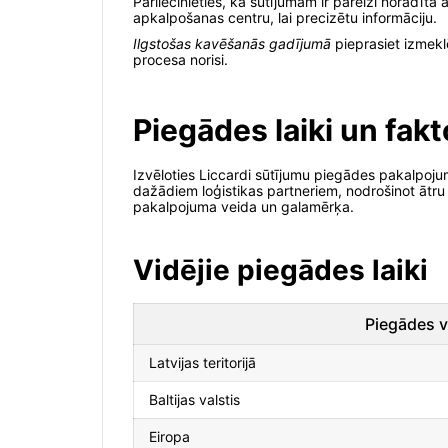
Pārliecinieties, ka sūtījumam ir pareizi norādīta
apkalpošanas centru, lai precizētu informāciju.
Ilgstošas kavēšanās gadījumā
pieprasiet izmekl
procesa norisi.
Piegādes laiki un fakt
Izvēloties Liccardi sūtījumu piegādes pakalpojum
dažādiem loģistikas partneriem, nodrošinot ātru u
pakalpojuma veida un galamērķa.
Vidējie piegādes laiki
Piegādes v
Latvijas teritorijā
Baltijas valstis
Eiropa