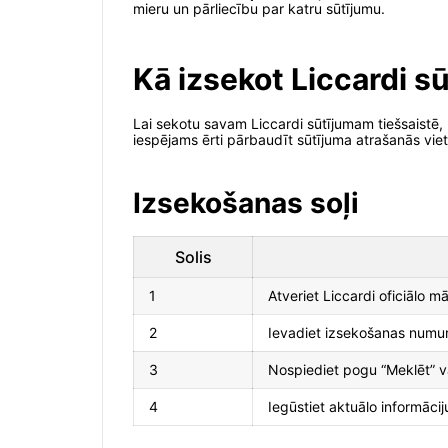
mieru un pārliecību par katru sūtījumu.
Kā izsekot Liccardi s
Lai sekotu savam Liccardi sūtījumam tiešsaistē,
iespējams ērti pārbaudīt sūtījuma atrašanās viet
Izsekošanas soļi
Solis
1
Atveriet Liccardi oficiālo 
2
Ievadiet izsekošanas numur
3
Nospiediet pogu “Meklēt” va
4
Iegūstiet aktuālo informāci