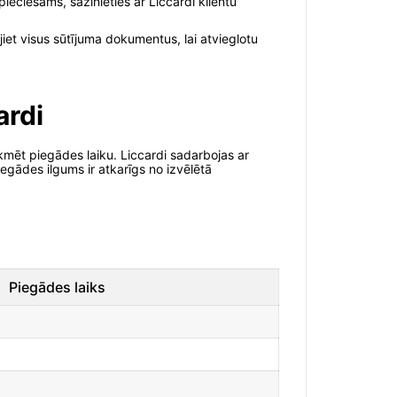
ieciešams, sazinieties ar Liccardi klientu
et visus sūtījuma dokumentus, lai atvieglotu
ardi
ekmēt piegādes laiku. Liccardi sadarbojas ar
iegādes ilgums ir atkarīgs no izvēlētā
Piegādes laiks