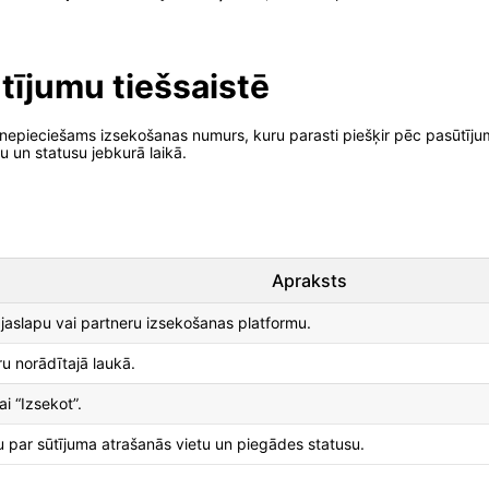
ūtījumu tiešsaistē
 nepieciešams izsekošanas numurs, kuru parasti piešķir pēc pasūtīju
u un statusu jebkurā laikā.
Apraksts
mājaslapu vai partneru izsekošanas platformu.
u norādītajā laukā.
i “Izsekot”.
ju par sūtījuma atrašanās vietu un piegādes statusu.