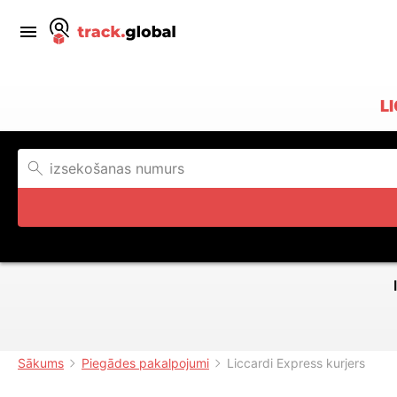
L
Sākums
Piegādes pakalpojumi
Liccardi Express kurjers