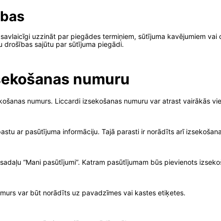
ības
ms savlaicīgi uzzināt par piegādes termiņiem, sūtījuma kavējumiem vai
ku drošības sajūtu par sūtījuma piegādi.
izsekošanas numuru
ošanas numurs. Liccardi izsekošanas numuru var atrast vairākās vie
stu ar pasūtījuma informāciju. Tajā parasti ir norādīts arī izsekošan
t sadaļu “Mani pasūtījumi”. Katram pasūtījumam būs pievienots izsek
umurs var būt norādīts uz pavadzīmes vai kastes etiķetes.