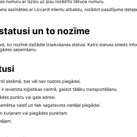
s numuru ar īsziņu uz jūsu norādīto tālruņa numuru.
s sazināties ar Liccardi klientu atbalstu, norādot pasūtījuma detaļa
statusi un to nozīme
rast, ko nozīmē dažādie izsekošanas statusi. Katrs statuss sniedz inf
iegādes saņemšanu.
tusi
ardi sistēmā, bet vēl nav nodots piegādei.
 ir ievietota loģistikas centrā, gaidot tālāku transportēšanu.
ādes punktu vai gala adresi.
amērķa valstī un tiek sagatavota vietējai piegādei.
jam kurjeram vai piegādes punktam.
mējam.