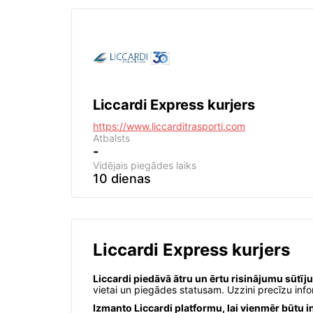
Liccardi Express kurjers
https://www.liccarditrasporti.com
Atbalsts
-
Vidējais piegādes laiks
10 dienas
Liccardi Express kurjers
Liccardi piedāvā ātru un ērtu risinājumu sūtīj
vietai un piegādes statusam. Uzzini precīzu info
Izmanto Liccardi platformu, lai vienmēr būtu i