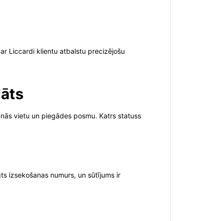
r Liccardi klientu atbalstu precizējošu
dāts
ašanās vietu un piegādes posmu. Katrs statuss
gts izsekošanas numurs, un sūtījums ir