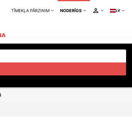
TĪMEKĻA PĀRZINIM
NODERĪGS
LV
NA
i