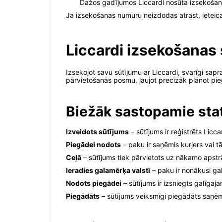
Dažos gadījumos Liccardi nosūta izsekošana
Ja izsekošanas numuru neizdodas atrast, ieteicam
Liccardi izsekošanas 
Izsekojot savu sūtījumu ar Liccardi, svarīgi sap
pārvietošanās posmu, ļaujot precīzāk plānot p
Biežāk sastopamie sta
Izveidots sūtījums
– sūtījums ir reģistrēts Licc
Piegādei nodots
– paku ir saņēmis kurjers vai tā
Ceļā
– sūtījums tiek pārvietots uz nākamo apstr
Ieradies galamērķa valstī
– paku ir nonākusi gal
Nodots piegādei
– sūtījums ir izsniegts galīga
Piegādāts
– sūtījums veiksmīgi piegādāts saņē