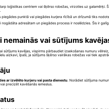
starp loģistikas centriem vai šķērso robežas, virzoties uz galamērķi
.
is piegādes punktā vai piegādes kurjera rīcībā un drīzumā tiks nodo
i nogādāta adresātam un piegādes process ir noslēdzies. Šis ir galīg
lgi nemainās vai sūtījums kavēja
 sūtījums kavējas, vispirms pārbaudiet izsekošanas numuru vēlreiz, lai
ielu aizkavi, īpaši, ja sūtījums šķērso vairākas robežas vai tiek apstr
āju
ties ar izvēlēto kurjeru vai pasta dienestu
. Norādiet sūtījuma numuru 
u vai precizēt kavēšanās iemeslus.
atus