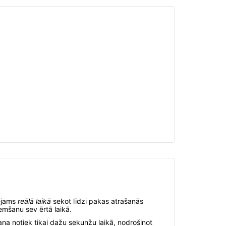
ējams
reālā laikā
sekot līdzi pakas atrašanās
emšanu sev ērtā laikā.
ana notiek tikai dažu sekunžu laikā, nodrošinot