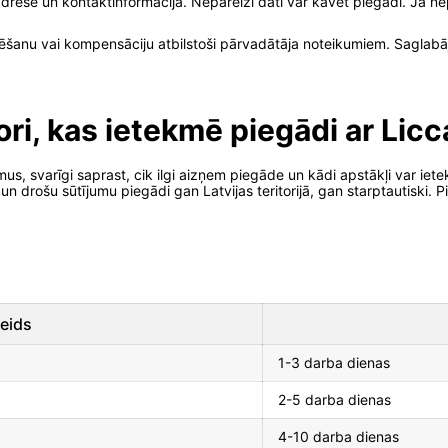
 adrese un kontaktinformācija. Nepareizi dati var kavēt piegādi. Ja nep
ēšanu vai kompensāciju atbilstoši pārvadātāja noteikumiem. Saglabāji
ori, kas ietekmē piegādi ar Licc
us, svarīgi saprast, cik ilgi aizņem piegāde un kādi apstākļi var iet
n drošu sūtījumu piegādi gan Latvijas teritorijā, gan starptautiski. P
eids
1-3 darba dienas
2-5 darba dienas
4-10 darba dienas