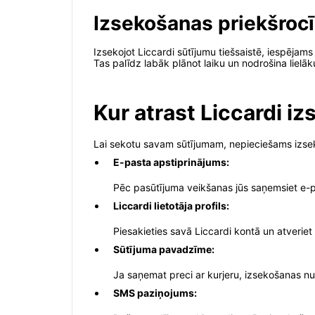
Izsekošanas priekšroc
Izsekojot Liccardi sūtījumu tiešsaistē, iespēja
Tas palīdz labāk plānot laiku un nodrošina lielā
Kur atrast Liccardi 
Lai sekotu savam sūtījumam, nepieciešams izsek
E-pasta apstiprinājums:
Pēc pasūtījuma veikšanas jūs saņemsiet e-pa
Liccardi lietotāja profils:
Piesakieties savā Liccardi kontā un atverie
Sūtījuma pavadzīme:
Ja saņemat preci ar kurjeru, izsekošanas n
SMS paziņojums: