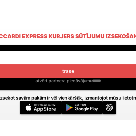
ICCARDI EXPRESS KURJERS SŪTĪJUMU IZSEKOŠA
trase
atvērt partnera piedāvājumu
Izsekot savām pakām ir vēl vienkāršāk, izmantojot mūsu lietotn