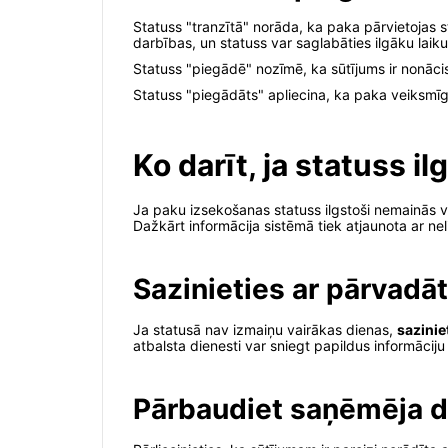
Statuss "tranzītā" norāda, ka paka pārvietojas 
darbības, un statuss var saglabāties ilgāku laiku
Statuss "piegādē" nozīmē, ka sūtījums ir nonāc
Statuss "piegādāts" apliecina, ka paka veiksmīg
Ko darīt, ja statuss i
Ja paku izsekošanas statuss ilgstoši nemainās vai
Dažkārt informācija sistēmā tiek atjaunota ar nel
Sazinieties ar pārvadāt
Ja statusā nav izmaiņu vairākas dienas,
sazinie
atbalsta dienesti var sniegt papildus informācij
Pārbaudiet saņēmēja d