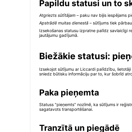
Papildu statusi un to 
Atgriezts sūtītājam
– paku nav bijis iespējams pi
Apstrādē muitas dienestā
– sūtījums tiek pārbau
Izsekošanas statusu izpratne palīdz savlaicīgi r
jautājumu gadījumā.
Biežākie statusi: pie
Izsekojot sūtījumu ar Liccardi palīdzību, lietot
sniedz būtisku informāciju par to, kur šobrīd atr
Paka pieņemta
Statuss "pieņemts" nozīmē, ka sūtījums ir reģist
sagatavots transportēšanai.
Tranzītā un piegādē