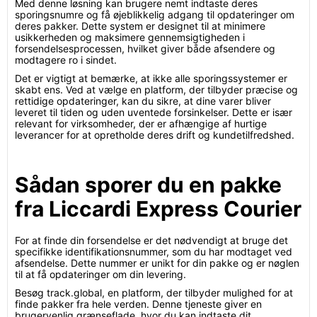
Med denne løsning kan brugere nemt indtaste deres
sporingsnumre og få øjeblikkelig adgang til opdateringer om
deres pakker. Dette system er designet til at minimere
usikkerheden og maksimere gennemsigtigheden i
forsendelsesprocessen, hvilket giver både afsendere og
modtagere ro i sindet.
Det er vigtigt at bemærke, at ikke alle sporingssystemer er
skabt ens. Ved at vælge en platform, der tilbyder præcise og
rettidige opdateringer, kan du sikre, at dine varer bliver
leveret til tiden og uden uventede forsinkelser. Dette er især
relevant for virksomheder, der er afhængige af hurtige
leverancer for at opretholde deres drift og kundetilfredshed.
Sådan sporer du en pakke
fra Liccardi Express Courier
For at finde din forsendelse er det nødvendigt at bruge det
specifikke identifikationsnummer, som du har modtaget ved
afsendelse. Dette nummer er unikt for din pakke og er nøglen
til at få opdateringer om din levering.
Besøg track.global, en platform, der tilbyder mulighed for at
finde pakker fra hele verden. Denne tjeneste giver en
brugervenlig grænseflade, hvor du kan indtaste dit