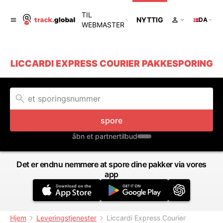
TIL
NYTTIG
DA
WEBMASTER
LICCARDI EXPRESS COURIER PAKKESPORING
spore
åbn et partnertilbud
Det er endnu nemmere at spore dine pakker via vores
app
Hjem
Leveringstjenester
Liccardi Express Courier