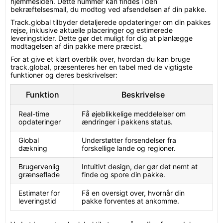
hjemmesiden. Dette nummer kan findes i den
bekræftelsesmail, du modtog ved afsendelsen af din pakke.
Track.global tilbyder detaljerede opdateringer om din pakkes
rejse, inklusive aktuelle placeringer og estimerede
leveringstider. Dette gør det muligt for dig at planlægge
modtagelsen af din pakke mere præcist.
For at give et klart overblik over, hvordan du kan bruge
track.global, præsenteres her en tabel med de vigtigste
funktioner og deres beskrivelser:
Funktion
Beskrivelse
Real-time
Få øjeblikkelige meddelelser om
opdateringer
ændringer i pakkens status.
Global
Understøtter forsendelser fra
dækning
forskellige lande og regioner.
Brugervenlig
Intuitivt design, der gør det nemt at
grænseflade
finde og spore din pakke.
Estimater for
Få en oversigt over, hvornår din
leveringstid
pakke forventes at ankomme.